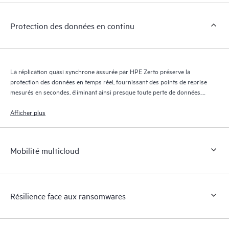
Protection des données en continu
La réplication quasi synchrone assurée par HPE Zerto préserve la
protection des données en temps réel, fournissant des points de reprise
mesurés en secondes, éliminant ainsi presque toute perte de données.
Le journal de reprise HPE Zerto conserve des milliers de points de
reprise pendant 30 jours maximum, offrant une reprise granulaire et
Afficher plus
flexible.
Mobilité multicloud
Résilience face aux ransomwares