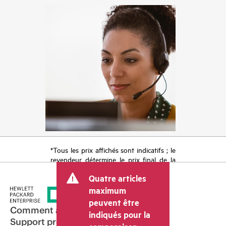
*Tous les prix affichés sont indicatifs ; le
revendeur détermine le prix final de la
transaction et peut inclure d’autres frais
Quatre articles
tels que la TVA ou les taxes sur la vente
et les frais d’expédition. Le prix de la
maximum
transaction déterminé par le revendeur
peuvent être
peut varier par rapport à d’autres
Comment acheter
indiqués pour la
revendeurs et au prix indicatif affiché.
Support produit