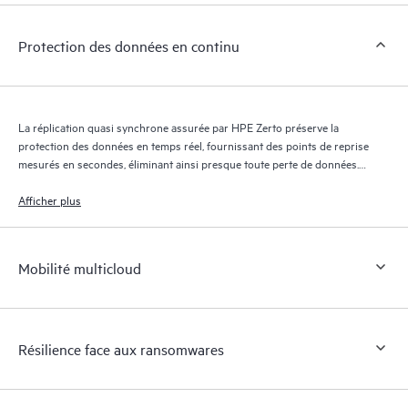
Protection des données en continu
La réplication quasi synchrone assurée par HPE Zerto préserve la
protection des données en temps réel, fournissant des points de reprise
mesurés en secondes, éliminant ainsi presque toute perte de données.
Le journal de reprise HPE Zerto conserve des milliers de points de
reprise pendant 30 jours maximum, offrant une reprise granulaire et
Afficher plus
flexible.
Mobilité multicloud
Résilience face aux ransomwares