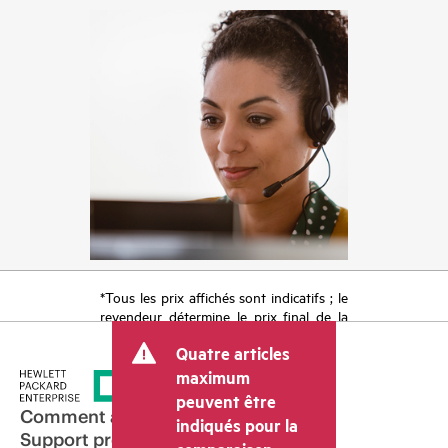
*Tous les prix affichés sont indicatifs ; le
revendeur détermine le prix final de la
transaction et peut inclure d’autres frais
Quatre articles
tels que la TVA ou les taxes sur la vente
et les frais d’expédition. Le prix de la
maximum
transaction déterminé par le revendeur
peuvent être
peut varier par rapport à d’autres
Comment acheter
indiqués pour la
revendeurs et au prix indicatif affiché.
Support produit