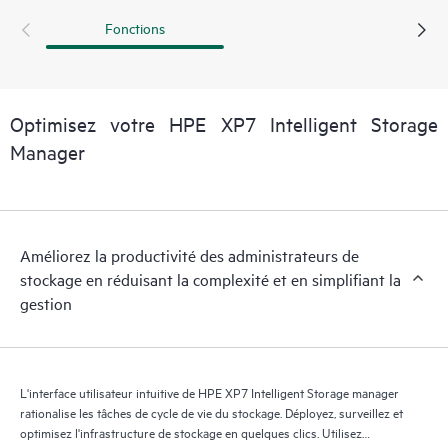
la maintenance. Créez rapidement et facilement des groupes
Fonctions
de parité, des pools et des volumes, puis définissez des
stratégies de réplication pour un maximum de 50 systèmes
de stockage XP. Intelligent Storage manager réduit la
complexité et l'effort requis pour gérer les ressources de
Optimisez votre HPE XP7 Intelligent Storage
stockage, ce qui permet de consacrer davantage de temps
Manager
aux initiatives stratégiques générant des revenus.
Améliorez la productivité des administrateurs de
stockage en réduisant la complexité et en simplifiant la
gestion
L'interface utilisateur intuitive de HPE XP7 Intelligent Storage manager
rationalise les tâches de cycle de vie du stockage. Déployez, surveillez et
optimisez l'infrastructure de stockage en quelques clics. Utilisez