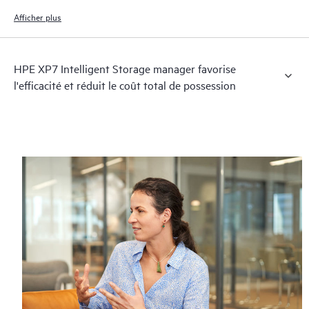
les meilleures pratiques recommandées pour simplifier le déploiement et
le mettre en place correctement dès la première fois.
Afficher plus
HPE XP7 Intelligent Storage manager favorise
l'efficacité et réduit le coût total de possession