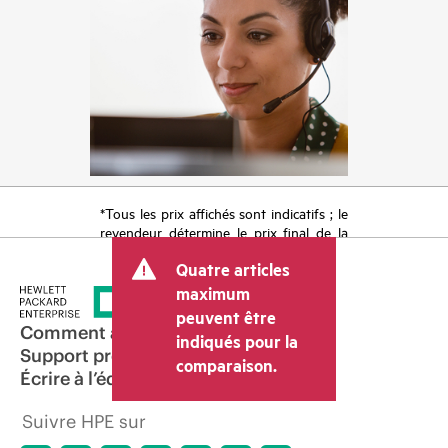
*Tous les prix affichés sont indicatifs ; le
revendeur détermine le prix final de la
transaction et peut inclure d’autres frais
Quatre articles
tels que la TVA ou les taxes sur la vente
et les frais d’expédition. Le prix de la
maximum
transaction déterminé par le revendeur
peuvent être
peut varier par rapport à d’autres
Comment acheter
indiqués pour la
revendeurs et au prix indicatif affiché.
Support produit
comparaison.
Les prix indicatifs peuvent inclure des
Écrire à l’équipe commerciale
offres promotionnelles limitées dans le
temps. HPE se réserve le droit d’ajuster
Suivre HPE sur
les prix à tout moment pour diverses
raisons, notamment, mais sans s’y limiter,