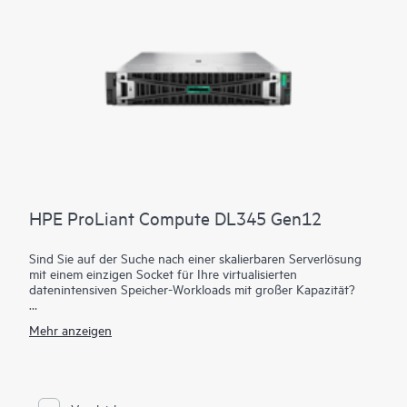
HPE ProLiant Compute DL345 Gen12
Sind Sie auf der Suche nach einer skalierbaren Serverlösung
mit einem einzigen Socket für Ihre virtualisierten
datenintensiven Speicher-Workloads mit großer Kapazität?
Der HPE ProLiant DL345 Gen12 Server bietet Ihnen eine
Mehr anzeigen
skalierbare 2U 1P-Lösung mit außergewöhnlicher
Rechenleistung und Datenspeicheroptionen mit großer
Kapazität bei 1P-Wirtschaftlichkeit. Diese effiziente und
Workload-optimierte Lösung ist ideal für Virtualisierung, SDS
und Datamanagement.