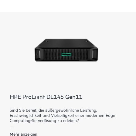
HPE ProLiant DL145 Gen11
Sind Sie bereit, die außergewöhnliche Leistung,
Erschwinglichkeit und Vielseitigkeit einer modernen Edge
Computing-Serverlösung zu erleben?
Der HPE ProLiant DL145 Gen11 Server ist ein 2U Prozessor,
Mehr anzeigen
robuster Edge Computing-Server, der darauf ausgelegt ist, den