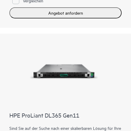
Vergleichen
Basierend auf den AMD EPYC™ Prozessoren der 5.
Generation mit bis zu 192 Kernen, erhöhter
Angebot anfordern
Speicherbandbreite (bis zu 6 TB), Hochgeschwindigkeits-PCIe
Gen5 I/O und EDSFF Datenspeicher, bis zu 12 LFF/ 26 SFF/
36 EDSFF und bis zu vier GPUs in doppelter Breite auf der
Vorderseite, ist dieser Server eine hervorragende 2U-Lösung
für Ihre datenintensiven Workloads mit einem einzigen Socket.
HPE ProLiant DL365 Gen11
Sind Sie auf der Suche nach einer skalierbaren Lösung für Ihre