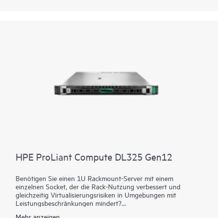
entsprochen werden muss, damit der Server startet. Der HPE
ProLiant DL325 Gen11 Server ist eine ausgezeichnete Wahl
für virtualisierte Workloads wie softwaredefiniertes Computing,
CDN, VDI und Anwendungen am sicheren Edge, die einen
Ausgleichsprozessor, Arbeitsspeicher und Netzwerkbandbreite
benötigen.
HPE ProLiant Compute DL325 Gen12
Benötigen Sie einen 1U Rackmount-Server mit einem
einzelnen Socket, der die Rack-Nutzung verbessert und
gleichzeitig Virtualisierungsrisiken in Umgebungen mit
Leistungsbeschränkungen mindert?
Mehr anzeigen