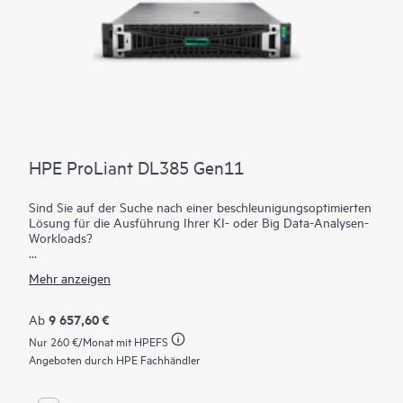
HPE ProLiant DL385 Gen11
Sind Sie auf der Suche nach einer beschleunigungsoptimierten
Lösung für die Ausführung Ihrer KI- oder Big Data-Analysen-
Workloads?
Beim HPE ProLiant DL385 Gen11 Server handelt es sich um
Mehr anzeigen
eine 2U 2P-Lösung, die außergewöhnliche Rechenleistung,
eine verbesserte Hochgeschwindigkeits-
Datenübertragungsrate und eine Speichertiefe mit 2P
9 657,60 €
Ab
Rechenleistung bietet. Basierend auf den AMD EPYC™
Nur
260 €
/Monat mit HPEFS
Prozessoren der 9004 und 9005 Serie der 4. und 5.
Generation mit bis zu 160 Kernen, erhöhter
Angeboten durch HPE Fachhändler
Speicherbandbreite und Kapazität, Hochgeschwindigkeits-PCIe
Gen5 I/O, verbessertem GPU-Support und EDSFF