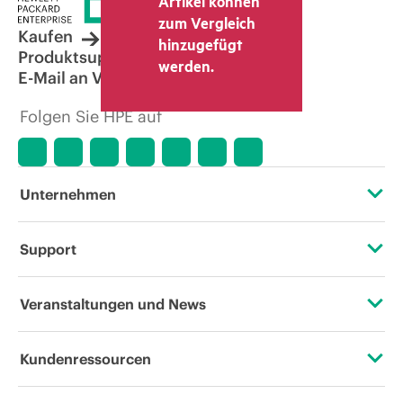
Artikel können
zum Vergleich
Kaufen
hinzugefügt
Produktsupport
werden.
E-Mail an Vertrieb
Folgen Sie HPE auf
Unternehmen
Über HPE
Support
Zugänglichkeit (Produkte/Services)
Operational Support Services
Veranstaltungen und News
Stellenangebote
Rückgabe und Recycling von Produkten
Veranstaltungen
Kundenressourcen
Unternehmensverantwortung
Produktsupport
HPE Discover