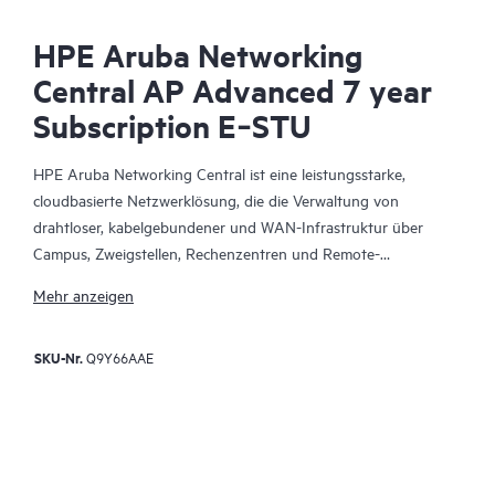
HPE Aruba Networking
Central AP Advanced 7 year
Subscription E‑STU
HPE Aruba Networking Central ist eine leistungsstarke,
cloudbasierte Netzwerklösung, die die Verwaltung von
drahtloser, kabelgebundener und WAN-Infrastruktur über
Campus, Zweigstellen, Rechenzentren und Remote-
Mitarbeiterstandorte hinweg vereinheitlicht. Dank der
Mehr anzeigen
integrierten, KI-gestützten Analysen und intelligenten
Benachrichtigungen bietet es die notwendigen Erkenntnisse für
SKU-Nr.
Q9Y66AAE
eine proaktive Überwachung der Netzwerkleistung, für die
Fehlerbehebung und für die Verbesserung der
Netzwerkleistung.
Diese Lösung bietet Skalierbarkeit und Ausfallsicherheit der
Enterprise-Klasse, erweiterte Funktionen für das Sicherheits-