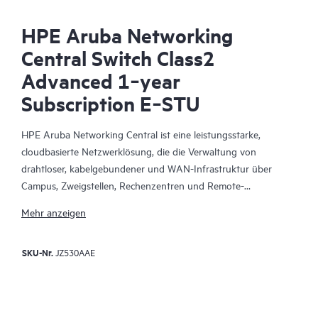
HPE Aruba Networking
Central Switch Class2
Advanced 1‑year
Subscription E‑STU
HPE Aruba Networking Central ist eine leistungsstarke,
cloudbasierte Netzwerklösung, die die Verwaltung von
drahtloser, kabelgebundener und WAN-Infrastruktur über
Campus, Zweigstellen, Rechenzentren und Remote-
Mitarbeiterstandorte hinweg vereinheitlicht. Dank der
Mehr anzeigen
integrierten, KI-gestützten Analysen und intelligenten
Benachrichtigungen bietet es die notwendigen Erkenntnisse für
SKU-Nr.
JZ530AAE
eine proaktive Überwachung der Netzwerkleistung, für die
Fehlerbehebung und für die Verbesserung der
Netzwerkleistung.