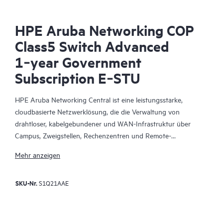
HPE Aruba Networking COP
Class5 Switch Advanced
1‑year Government
Subscription E‑STU
HPE Aruba Networking Central ist eine leistungsstarke,
cloudbasierte Netzwerklösung, die die Verwaltung von
drahtloser, kabelgebundener und WAN-Infrastruktur über
Campus, Zweigstellen, Rechenzentren und Remote-
Mitarbeiterstandorte hinweg vereinheitlicht. Dank der
Mehr anzeigen
integrierten, KI-gestützten Analysen und intelligenten
Benachrichtigungen bietet es die notwendigen Erkenntnisse für
SKU-Nr.
S1Q21AAE
eine proaktive Überwachung der Netzwerkleistung, für die
Fehlerbehebung und für die Verbesserung der
Netzwerkleistung.