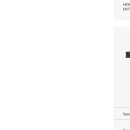
HEW
ENT
Spez
Send