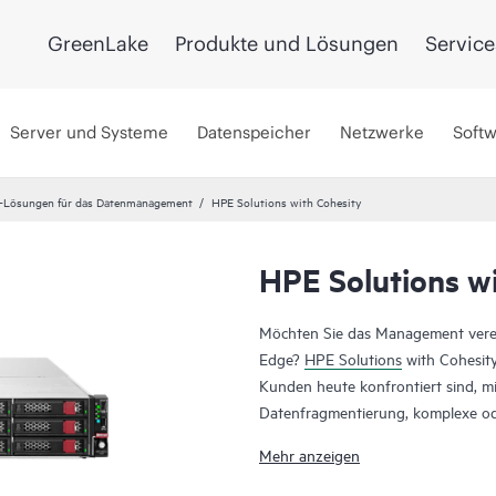
GreenLake
Produkte und Lösungen
Service
Server und Systeme
Datenspeicher
Netzwerke
Soft
-Lösungen für das Datenmanagement
HPE Solutions with Cohesity
HPE Solutions w
Aktualisiert
Möchten Sie das Management verei
Edge?
HPE Solutions
with Cohesit
Kunden heute konfrontiert sind, mit
Datenfragmentierung, komplexe ode
Lösungen, Data-Governance- und 
Mehr anzeigen
Cloud-Integration. Die gemeinsam
und Anwendungen zu schützen, Cy