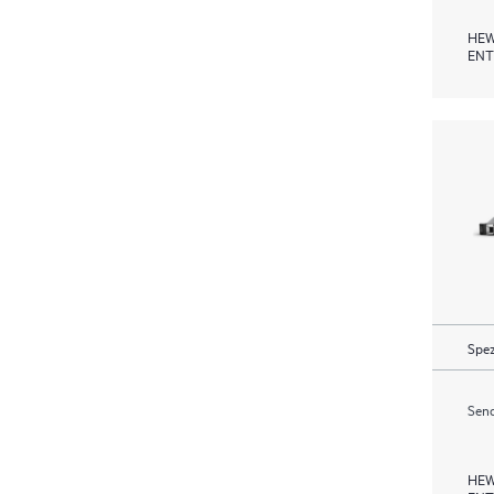
HEW
ENT
Spez
Send
HEW