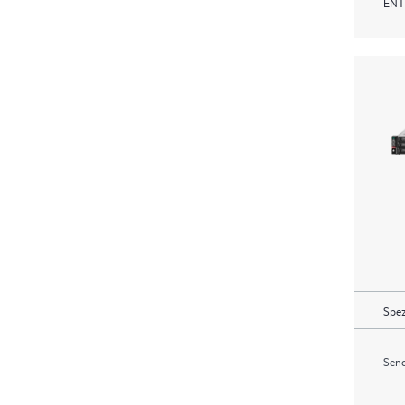
ENT
Spez
Send