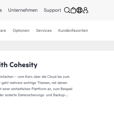
s
Unternehmen
Support
ware
Optionen
Services
Kundenfavoriten
ith Cohesity
nfachen – vom Kern über die Cloud bis zum
y geht mehrere wichtige Themen, mit denen
 einer einheitlichen Plattform an, zum Beispiel
r isolierte Datensicherungs- und Backup-
Compliance-Anforderungen, Datenmobilität und
e Lösung ermöglicht es Ihrem Unternehmen, Daten
ber-Bedrohungen zu erkennen, Daten zu sichern