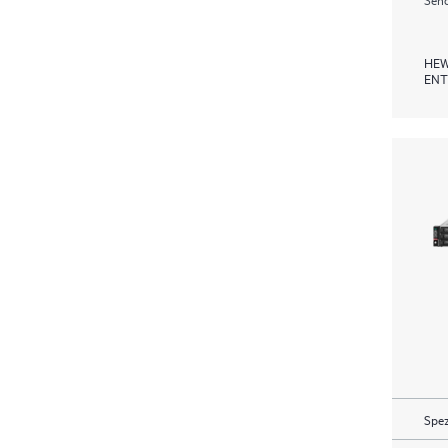
HEW
ENT
Spez