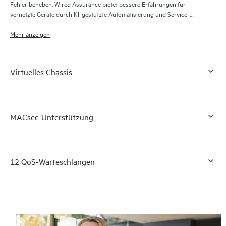
Fehler beheben. Wired Assurance bietet bessere Erfahrungen für
vernetzte Geräte durch KI-gestützte Automatisierung und Service-
Level-Erwartungen (SLEs) mit der KI-Engine und der Microservices-
Cloud der Mist-Plattform.
Mehr anzeigen
Virtuelles Chassis
MACsec-Unterstützung
12 QoS-Warteschlangen