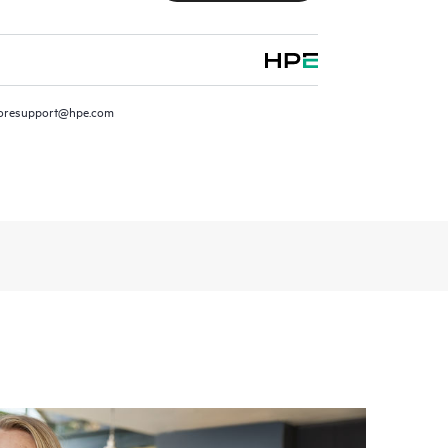
oresupport@hpe.com