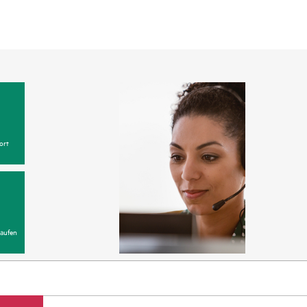
ort
aufen