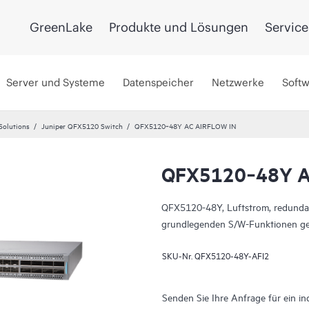
GreenLake
Produkte und Lösungen
Service
Server und Systeme
Datenspeicher
Netzwerke
Soft
Solutions
Juniper QFX5120 Switch
QFX5120‑48Y AC AIRFLOW IN
QFX5120‑48Y A
QFX5120-48Y, Luftstrom, redundan
grundlegenden S/W-Funktionen gel
SKU-Nr.
QFX5120-48Y-AFI2
Senden Sie Ihre Anfrage für ein in