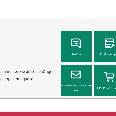
Live Chat
Produktsupp
ann immer Sie diese benötigen.
l an
hpestore.quote-
Schreiben Sie uns eine E-
HPE Produkte k
Mail