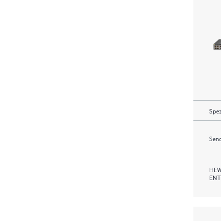
Spez
Send
HEW
ENT