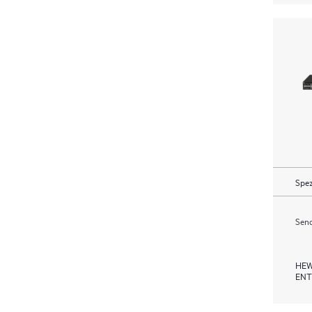
Spez
Send
HEW
ENT