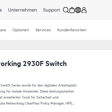
s
Unternehmen
Support
ware
Optionen
Services
Kundenfavoriten
orking 2930F Switch
itch Series wurde für den digitalen Arbeitsplatz
sung für mobile Anwender. Diese leistungsstarken
t erweiterten Tools für Sicherheit und
a Networking ClearPass Policy Manager, HPE
ftware (AirWave) und cloudbasiertem
HPE Aruba