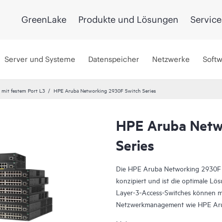
GreenLake
Produkte und Lösungen
Service
Server und Systeme
Datenspeicher
Netzwerke
Soft
 mit festem Port L3
HPE Aruba Networking 2930F Switch Series
HPE Aruba Netw
Series
Die HPE Aruba Networking 2930F Sw
konzipiert und ist die optimale Lö
Layer-3-Access-Switches können mi
Netzwerkmanagement wie HPE Arub
Aruba Networking Management So