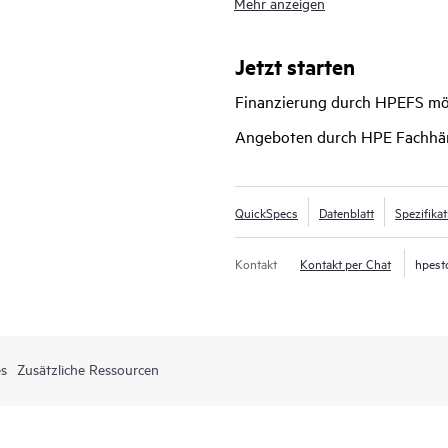
Mehr anzeigen
Networking Central
unproblematisc
Networking Virtual Switching Fram
unkomplizierte Lösung für Untern
Jetzt starten
2930F Serie ist leistungsstark und
Finanzierung durch HPEFS mö
Access OSPF, 10-GbE-Uplinks, bis 
Softwarelizenzierung.
Angeboten durch HPE Fachhä
QuickSpecs
Datenblatt
Spezifika
Kontakt
Kontakt per Chat
hpest
es
Zusätzliche Ressourcen