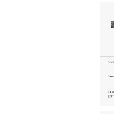
Spez
Send
HEW
ENT