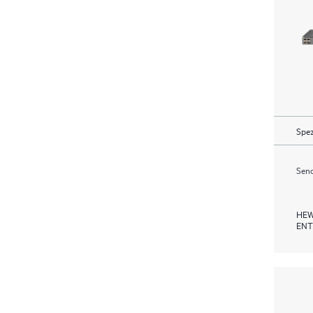
Spez
Send
HEW
ENT