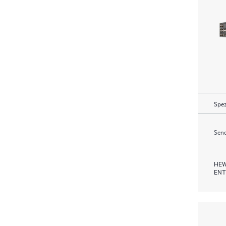
Spez
Send
HEW
ENT