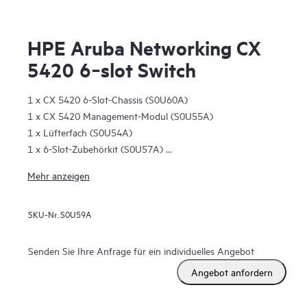
HPE Aruba Networking CX
5420 6‑slot Switch
1 x CX 5420 6-Slot-Chassis (S0U60A)
1 x CX 5420 Management-Modul (S0U55A)
1 x Lüfterfach (S0U54A)
1 x 6-Slot-Zubehörkit (S0U57A)
1 x 6-Slot-Rack-Kit mit 2 Ständern (S0U56A)
Mehr anzeigen
1 offener Management-Slot
6 offene Line-Card-Modulsteckplätze
SKU-Nr.
S0U59A
Senden Sie Ihre Anfrage für ein individuelles Angebot
Angebot anfordern