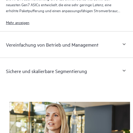
neuesten Gen7 ASICs entwickelt, die eine sehr geringe Latenz, eine
erhöhte Paketpufferung und einen anpassungsfähigen Stromverbrauch
bieten. Alle Switching- und Routing-Aufgaben erfolgen in
Leitungsgeschwindigkeit, um den Anforderungen bandbreitenintensiver
Mehr anzeigen
Anwendungen heute und in Zukunft gerecht zu werden.
Vereinfachung von Betrieb und Management
Sichere und skalierbare Segmentierung