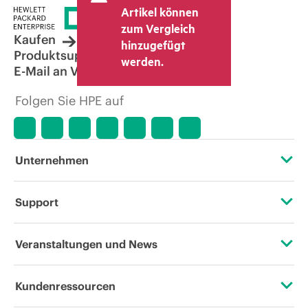
Artikel können
zum Vergleich
Kaufen
hinzugefügt
Produktsupport
werden.
E-Mail an Vertrieb
Folgen Sie HPE auf
Unternehmen
Über HPE
Support
Zugänglichkeit (Produkte/Services)
Operational Support Services
Veranstaltungen und News
Stellenangebote
Rückgabe und Recycling von Produkten
Veranstaltungen
Kundenressourcen
Unternehmensverantwortung
Produktsupport