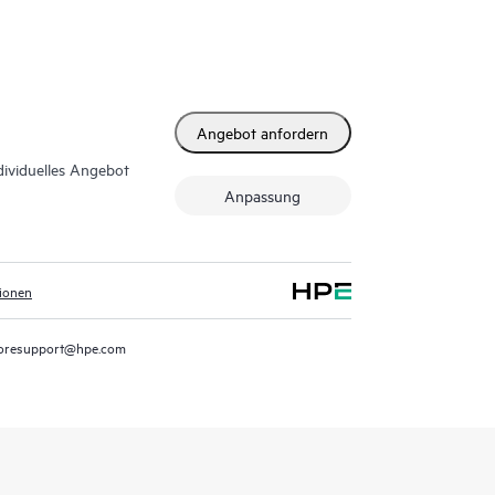
Angebot anfordern
dividuelles Angebot
Anpassung
tionen
oresupport@hpe.com