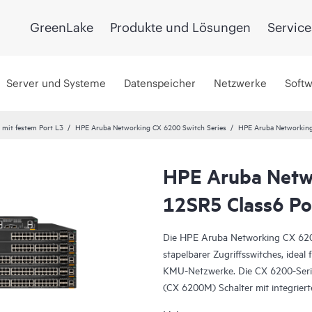
GreenLake
Produkte und Lösungen
Service
Server und Systeme
Datenspeicher
Netzwerke
Soft
 mit festem Port L3
HPE Aruba Networking CX 6200 Switch Series
HPE Aruba Networkin
HPE Aruba Netw
12SR5 Class6 P
Die HPE Aruba Networking CX 6200 
stapelbarer Zugriffsswitches, ide
KMU-Netzwerke. Die CX 6200-Serie
(CX 6200M) Schalter mit integrier