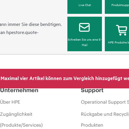
Live Chat
Produktsupp
ann immer Sie diese benötigen.
l an
hpestore.quote-
Schreiben Sie uns eine E-
HPE Produkte k
Mail
Maximal vier Artikel können zum Vergleich hinzugefügt w
Unternehmen
Support
Über HPE
Operational Support 
Zugänglichkeit
Rückgabe und Recycl
(Produkte/Services)
Produkten