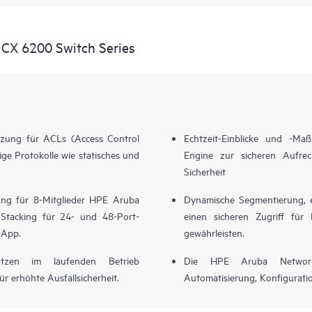
 CX 6200 Switch Series
ützung für ACLs (Access Control
Echtzeit-Einblicke und -Ma
ige Protokolle wie statisches und
Engine zur sicheren Aufrech
Sicherheit
zung für 8-Mitglieder HPE Aruba
Dynamische Segmentierung, e
Stacking für 24- und 48-Port-
einen sicheren Zugriff fü
-App.
gewährleisten.
tützen im laufenden Betrieb
Die HPE Aruba Networkin
r erhöhte Ausfallsicherheit.
Automatisierung, Konfigurat