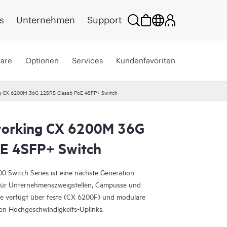
s
Unternehmen
Support
ware
Optionen
Services
Kundenfavoriten
g CX 6200M 36G 12SR5 Class6 PoE 4SFP+ Switch
orking CX 6200M 36G
oE 4SFP+ Switch
Switch Series ist eine nächste Generation
al für Unternehmenszweigstellen, Campusse und
 verfügt über feste (CX 6200F) und modulare
ten Hochgeschwindigkeits-Uplinks.