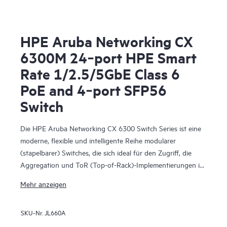
HPE Aruba Networking CX
6300M 24‑port HPE Smart
Rate 1/2.5/5GbE Class 6
PoE and 4‑port SFP56
Switch
Die HPE Aruba Networking CX 6300 Switch Series ist eine
moderne, flexible und intelligente Reihe modularer
(stapelbarer) Switches, die sich ideal für den Zugriff, die
Aggregation und ToR (Top-of-Rack)-Implementierungen in
Datenzentren eignen. Die CX 6300 Series umfasst feste (CX
Mehr anzeigen
6300F) und modulare (CX 6300M) Switches mit
integrierten Hochgeschwindigkeits-Uplinks.
SKU-Nr.
JL660A