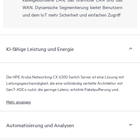
WAN. Dynamische Segmentierung bietet Benutzern
und dem IoT mehr Sicherheit und einfachen Zugriff
KI-fähige Leistung und Energie
Die HPE Aruba Networking CX 6300 Switch Series ist eine Lösung mit
Leitungsgeschwindigkeit, die eine vollständig verteilte Architektur mit
Gen7-ASICs nutzt, die geringe Latenz, erhöhte Paketpufferung und
intelligenten Stromverbrauch für KI-, Wi-Fi 7- und IoT(Internet der
Dinge)-Anforderungen bieten.
Mehr anzeigen
Automatisierung und Analysen