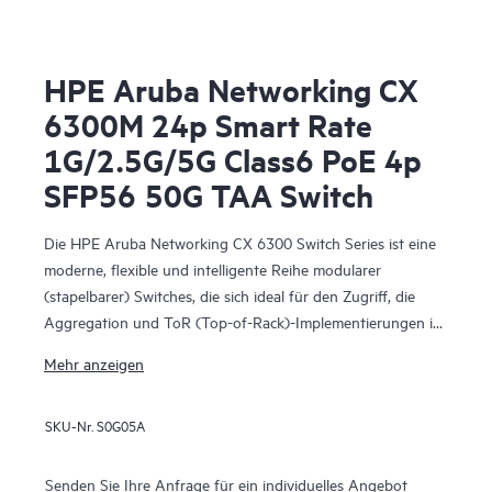
HPE Aruba Networking CX
6300M 24p Smart Rate
1G/2.5G/5G Class6 PoE 4p
SFP56 50G TAA Switch
Die HPE Aruba Networking CX 6300 Switch Series ist eine
moderne, flexible und intelligente Reihe modularer
(stapelbarer) Switches, die sich ideal für den Zugriff, die
Aggregation und ToR (Top-of-Rack)-Implementierungen in
Datenzentren eignen. Die CX 6300 Series umfasst feste (CX
Mehr anzeigen
6300F) und modulare (CX 6300M) Switches mit
integrierten Hochgeschwindigkeits-Uplinks.
SKU-Nr.
S0G05A
Senden Sie Ihre Anfrage für ein individuelles Angebot