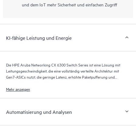
und dem IoT mehr Sicherheit und einfachen Zugriff
KI-fähige Leistung und Energie
Die HPE Aruba Networking CX 6300 Switch Series ist eine Lösung mit
Leitungsgeschwindigkeit, die eine vollständig verteilte Architektur mit
Gen7-ASICs nutzt, die geringe Latenz, erhöhte Paketpufferung und
intelligenten Stromverbrauch für KI-, Wi-Fi 7- und IoT(Internet der
Dinge)-Anforderungen bieten.
Mehr anzeigen
Automatisierung und Analysen