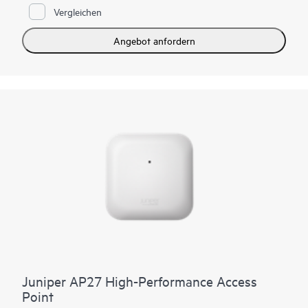
optimierter Kanal- und Leistungsentscheidungen. Der wird von
Vergleichen
Mist AI verwaltet und AP17 bietet Multigigabit-Zugriff mit
geringer Latenz und SLE-basierter Sicherheit, Automatisierung
und Selbstheilung. Gleichzeitig wird der Tag 0 bis Tag 2 durch
Angebot anfordern
Zero-Touch-Bereitstellung, Anomalieerkennung,
Ereigniskorrelation und dynamische Paketerfassung optimiert,
um eine schnellere Lösung der Ursache zu erreichen.
Integrierte Bluetooth Low Energy (BLE) der Enterprise-Klasse
und duale 802.15.4-Funkgeräte unterstützen Standort- und
IoT-Services. Ein 10G mGig-Uplink und drei 1G-Ports bieten
Raumkonnektivität, unterstützt durch eine eingeschränkte
lebenslange Garantie.
Juniper AP27 High-Performance Access
Point