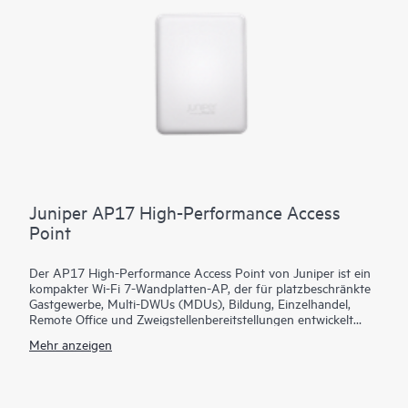
Benutzergeräte hinweg zu bieten.
Juniper AP17 High-Performance Access
Point
Der AP17 High-Performance Access Point von Juniper ist ein
kompakter Wi-Fi 7-Wandplatten-AP, der für platzbeschränkte
Gastgewerbe, Multi-DWUs (MDUs), Bildung, Einzelhandel,
Remote Office und Zweigstellenbereitstellungen entwickelt
wurde. Er bietet Triband-Leistung von 2,4/5/6 GHz mit 2x2
Mehr anzeigen
MIMO-Funkgeräten, die für hohe Clientdichte und
Echtzeitanwendungen entwickelt wurden. Ein dediziertes
Triband-Scan-Funkgerät bietet RF-Überwachung und
Netzwerksicherheit, einschließlich Rogue-Erkennung sowie