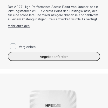
Der AP27 High-Performance Access Point von Juniper ist ein
leistungsstarker Wi-Fi 7 Access Point der Einstiegsklasse, der
für eine schnellere und zuverlässigere drahtlose Konnektivität
zu einem kostengünstigen Preis entwickelt wurde. Er verfügt
über ein gleichzeitiges Triband-Design und ein dediziertes
Mehr anzeigen
viertes Funkgerät für kontinuierliche Sicherheitsüberwachung,
RF-Optimierung und Netzwerksicherung, ohne die Client-
Leistung zu beeinträchtigen. Die wird über die Mist AI Cloud
mit Services wie Juniper Wi-Fi Assurance verwaltet und AP27
ermöglicht eine vereinfachte Bereitstellung, skalierbares
Vergleichen
Management und KI-gestützten Betrieb. Die AP27EVariante
bietet Unterstützung für externe Antennen für eine
spezialisierte oder direktionale Abdeckung, wodurch sich die
Angebot anfordern
AP27 Familie gut für Unternehmensumgebungen wie
Lagerhäuser und große Veranstaltungsorte eignet.