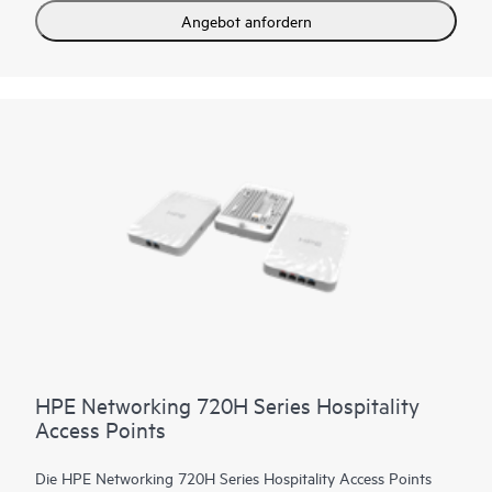
Lernen (ML) für eine feinabgestimmte drahtlose Konnektivität
Angebot anfordern
über diverse Umgebungen hinweg.
Zukunftssicher mit der 740-Serie, die eine maximale Triband-
Gesamtdatenrate von bis zu 9 Gbit/s liefert und über den
Standard hinausgeht – mit einem integrierten flexiblen IoT-
Funkmodul, das Bluetooth oder 802.15.4/Zigbee unterstützt,
einem schnellen kabelgebundenen 5 GbE Anschluss und einem
KI-basierten dynamischen Energiesparmodus, der zur
Reduzierung des Energieverbrauchs beiträgt. Die 740-Serie ist
Wi-Fi CERTIFIED® zertifiziert und hat eine begrenzte
lebenslange Garantie.
HPE Networking 720H Series Hospitality
Access Points
Die HPE Networking 720H Series Hospitality Access Points