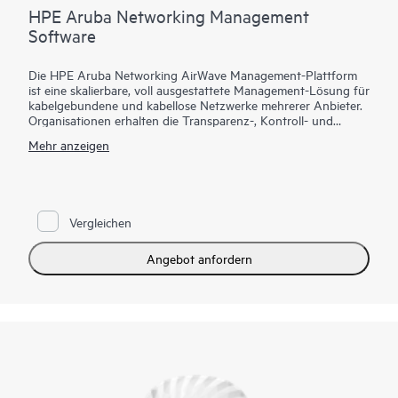
HPE Aruba Networking Management
Software
Die HPE Aruba Networking AirWave Management-Plattform
ist eine skalierbare, voll ausgestattete Management-Lösung für
kabelgebundene und kabellose Netzwerke mehrerer Anbieter.
Organisationen erhalten die Transparenz-, Kontroll- und
Fehlerbehebungstools, die erforderlich sind, um die heutigen
Mehr anzeigen
verteilten Unternehmensumgebungen vollständig zu
verwalten. AirWave integriert Konfiguration, Bereitstellung
und Echtzeittransparenz sowie Kontrolle für ein umfassendes
Management und eine einfache Fehlerbehebung. Dies schafft
eine flexible Plattform zur Aufrechterhaltung der
Vergleichen
Zuverlässigkeit und Leistung der Access Points, Controller und
Switches von HPE Aruba Networking sowie ausgewählter
Geräte anderer Hersteller.
Angebot anfordern