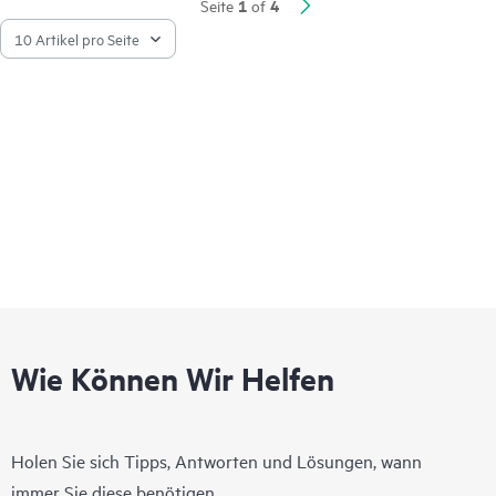
kabelloser LANs, WANs und VPNs. KI-basierte Analysen, End-
1
4
Seite
of
to-End-Orchestrierung und -Automatisierung sowie erweiterte
Sicherheitsfunktionen sind nativ in die Lösung integriert. Die
560EX-Serie bietet eine begrenzte Garantie auf Lebenszeit.
Wie Können Wir Helfen
Holen Sie sich Tipps, Antworten und Lösungen, wann
immer Sie diese benötigen.