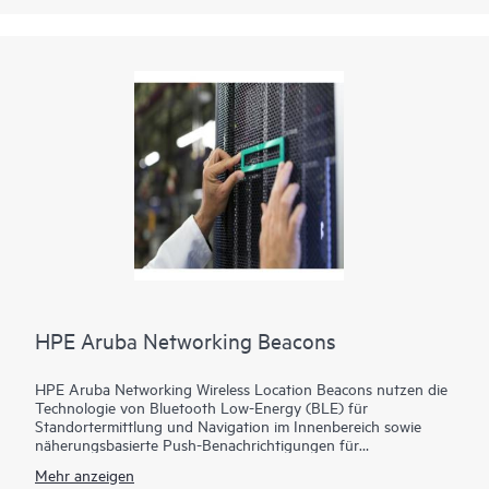
Infrastrukturmanagement über kabelgebundene, kabellose
und SD-WAN-Verbindungen mit intelligenter Automatisierung
und KI-Einblicken zur Optimierung des IT-Betriebs beiträgt.
HPE Aruba Networking Beacons
HPE Aruba Networking Wireless Location Beacons nutzen die
Technologie von Bluetooth Low-Energy (BLE) für
Standortermittlung und Navigation im Innenbereich sowie
näherungsbasierte Push-Benachrichtigungen für
Unternehmen, Stadien, Krankenhäuser und andere öffentliche
Mehr anzeigen
Orte. Die Möglichkeit, die Positionierung der Beacons