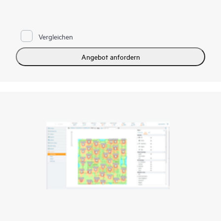
anzupassen, sorgt für ein äußerst angenehmes
Kundenerlebnis. Diese kleinen kabellosen Sender mit geringem
Energieverbrauch übertragen in regelmäßigen Abständen
Funksignale. Diese können von iOS- und Android-Geräten
Vergleichen
empfangen und interpretiert werden, die mit Meridian-
gesteuerten mobilen Anwendungen von HPE Aruba
Networking und von unseren Meridian Engage-App-
Angebot anfordern
Entwicklungspartnern ausgestattet sind. HPE Aruba
Networking APs mit integrierten HPE Aruba Networking-
Beacons ermöglichen Ihnen die Verwaltung unserer
Standalone-Beacons mit vierjähriger Batterielebensdauer.