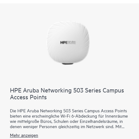
HPE Aruba Networking 503 Series Campus
Access Points
Die HPE Aruba Networking 503 Series Campus Access Points
bieten eine erschwingliche Wi-Fi 6-Abdeckung für Innenräume
wie mittelgroße Büros, Schulen oder Einzelhandelsräume, in
denen weniger Personen gleichzeitig im Netzwerk sind. Mit
einer maximalen kombinierten Datenrate von 1,49 Gbit/s bietet
Mehr anzeigen
die 503 Series kostengünstiges und zuverlässiges WLAN für