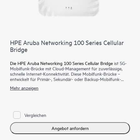
HPE Aruba Networking 100 Series Cellular
Bridge
Die HPE Aruba Networking 100 Series Cellular Bridge
ist 5G-
Mobilfunk-Brücke mit Cloud-Management für zuverlässige,
schnelle Internet-Konnektivität. Diese Mobilfunk-Brücke –
entwickelt für Primär-, Sekundär- oder Backup-Mobilfunk-
WAN-Konnektivität – stellt schnellen und zuverlässigen
Mehr anzeigen
Festnetz-Zugang über 5G für geschäftskritische
Anwendungsfälle bereit. Die Mobilfunk-Brücke eignet sich
ideal für Remote-Standorte, Filialen und Pop-up-Standorte,
weil sie 5G in allen wichtigen öffentlichen und privaten
Mobilfunknetzen unterstützt, einschließlich CBRS, und so
Vergleichen
zuverlässige Internetdienste mit Konnektivitätswahl
ermöglicht.
Angebot anfordern
Diese Mobilfunkbrücke wird von HPE Aruba Networking
Central unterstützt, das mit einheitlichem