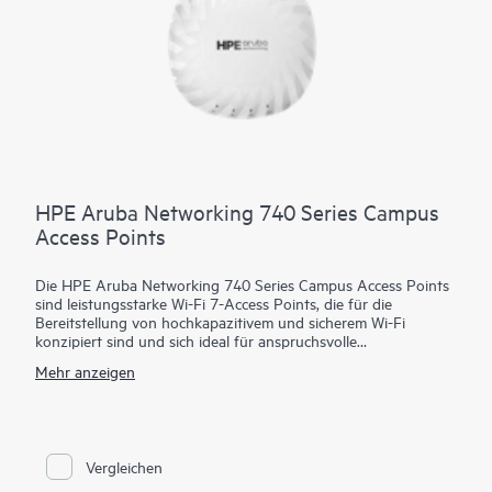
HPE Aruba Networking 740 Series Campus
Access Points
Die HPE Aruba Networking 740 Series Campus Access Points
sind leistungsstarke Wi-Fi 7-Access Points, die für die
Bereitstellung von hochkapazitivem und sicherem Wi-Fi
konzipiert sind und sich ideal für anspruchsvolle
Anwendungsfälle im Innenbereich eignen. Diese Serie nutzt
Mehr anzeigen
den Wi-Fi 7-Standard und bietet die ideale Kombination aus
High-End-Leistung mit Funktionen in der richtigen Größe, um
die Sicherheit zu verbessern, IoT-Geräte zu unterstützen und
genaue standortbezogene Funktionen bereitzustellen.
Vergleichen
HPE Aruba Networking Central unterstützt effiziente Abläufe
und bietet Einblicke in KI-Automatisierung und maschinelles