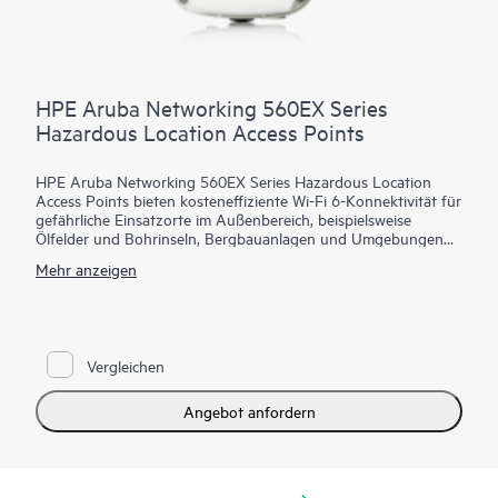
HPE Aruba Networking 560EX Series
Hazardous Location Access Points
HPE Aruba Networking 560EX Series Hazardous Location
Access Points bieten kosteneffiziente Wi-Fi 6-Konnektivität für
gefährliche Einsatzorte im Außenbereich, beispielsweise
Ölfelder und Bohrinseln, Bergbauanlagen und Umgebungen
mit explosiven Atmosphären und Dämpfen, die eine
Mehr anzeigen
Zertifizierung nach Klasse 1, Division 2, oder ATEX Zone 2
erfordern. Mit Wi-Fi 6-Funktionen, Bluetooth 5 und
802.15.4/Zigbee-Funk sowie einer maximalen
Gesamtdatenrate von 1,49 Gbit/s liefert die 560EX-Serie die
erforderliche Geschwindigkeit und Zuverlässigkeit für
Vergleichen
Gefahrenbereiche.
Diese Wi-Fi 6-Access Points (APs) für den Außenbereich sind
Angebot anfordern
speziell für Gefahrenbereiche entwickelt und können mithilfe
von Zero-Touch-Provisioning (ZTP) schnell bereitgestellt
werden. HPE Aruba Networking Central bietet eine zentrale
Ansicht zur Überwachung aller Aspekte kabelgebundener und