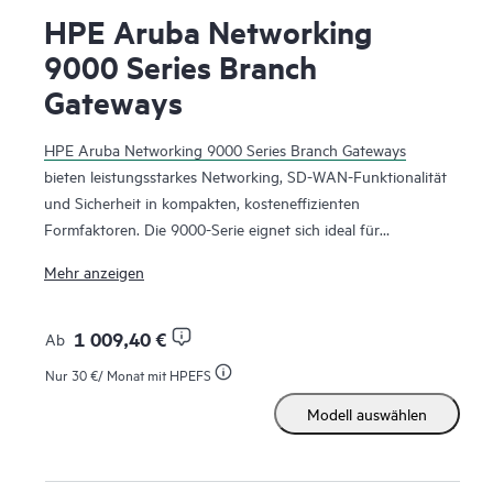
HPE Aruba Networking
9000 Series Branch
Gateways
HPE Aruba Networking 9000 Series Branch Gateways
bieten leistungsstarkes Networking, SD-WAN-Funktionalität
und Sicherheit in kompakten, kosteneffizienten
Formfaktoren. Die 9000-Serie eignet sich ideal für
Zweigstellen und kleine Campus-Netzwerke und kann als
Mehr anzeigen
Wireless-Gateway für eine verbesserte WLAN-Skalierbarkeit
und -Sicherheit oder für SD-WAN-Funktionen in der
Zweigstelle eingesetzt werden. Die Bereitstellung dieser
1 009,40 €
Ab
Serie als Teil der HPE Aruba Networking SD-Branch-Lösung
Nur
30 €
/ Monat mit HPEFS
ist eine kostengünstige Möglichkeit, mehrere WAN-
Modell auswählen
Verbindungen zu unterstützen, einschließlich Internet,
MPLS, Mobilfunk, rollenbasierte Richtliniendurchsetzung
und Pfadoptimierung.