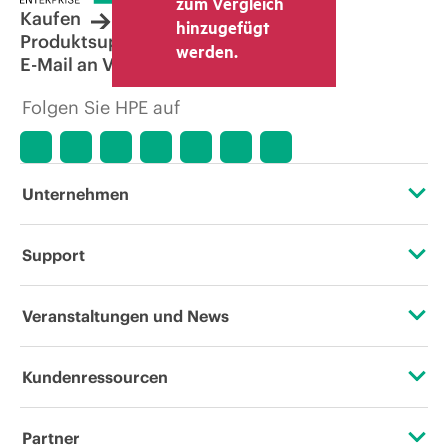
zum Vergleich
Kaufen
hinzugefügt
Produktsupport
werden.
E-Mail an Vertrieb
Folgen Sie HPE auf
Unternehmen
Über HPE
Support
Zugänglichkeit (Produkte/Services)
Operational Support Services
Veranstaltungen und News
Stellenangebote
Rückgabe und Recycling von Produkten
Veranstaltungen
Kundenressourcen
Unternehmensverantwortung
Produktsupport
HPE Discover
Kontaktieren Sie uns
HPE Labs
Partner