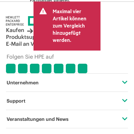
Maximal vier
Artikel können
zum Vergleich
Kaufen
hinzugefügt
Produktsupport
werden.
E-Mail an Vertrieb
Folgen Sie HPE auf
Unternehmen
Über HPE
Support
Zugänglichkeit (Produkte/Services)
Operational Support Services
Veranstaltungen und News
Stellenangebote
Rückgabe und Recycling von Produkten