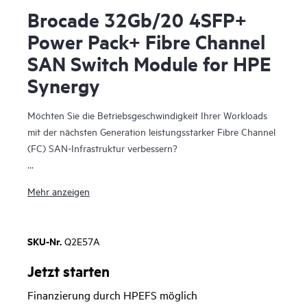
Brocade 32Gb/20 4SFP+
Power Pack+ Fibre Channel
SAN Switch Module for HPE
Synergy
Möchten Sie die Betriebsgeschwindigkeit Ihrer Workloads
mit der nächsten Generation leistungsstarker Fibre Channel
(FC) SAN-Infrastruktur verbessern?
Das Brocade 32Gb Fibre Channel SAN Switch Module für
Mehr anzeigen
HPE Synergy
stellt ein komponierbares und integriertes
Fibre Channel Interconnect-Modul mit Gen6-Technologie
dar, das die Integration des HPE Synergy Blade-Chassis in
SKU-Nr.
Q2E57A
ein Storage Area Network (SAN) vereinfacht. Es bietet
bahnbrechende Anwendungsleistung, betriebliche Stabilität
Jetzt starten
und vereinfachte Verwaltung, um die strengen
Finanzierung durch HPEFS möglich
Geschäftsanforderungen mit 32-GB-FC-Technologie für