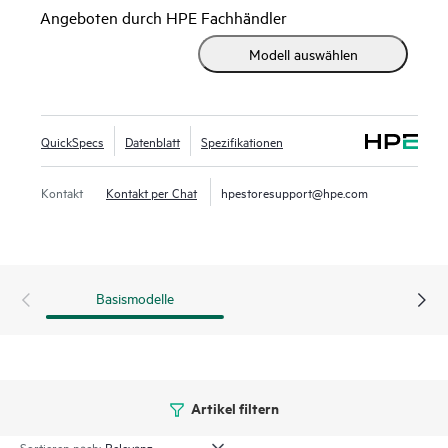
HPEs Composable Infrastructure zu erfüllen. Es ist ideal für
Angeboten durch HPE Fachhändler
Unternehmen, die 32 Gb FC einsetzen möchten, um den
Modell auswählen
wachsenden Bandbreitenbedarf von Anwendungen mit All-
Flash-Speicherarrays (AFA) zu decken, sowie für Kunden,
die skalierbare private Cloud-Speichernetzwerke mit HPE
Synergy bereitstellen möchten. Es bietet eine vereinfachte
QuickSpecs
Datenblatt
Spezifikationen
Verwaltung durch die Nutzung der Advanced Web Tools für
den Aufbau und die laufende Wartung von Stoffen.
Kontakt
Kontakt per Chat
hpestoresupport@hpe.com
Basismodelle
Artikel filtern
Sortieren nach: