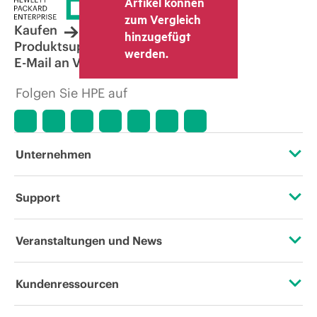
Artikel können
zum Vergleich
Kaufen
hinzugefügt
Produktsupport
werden.
E-Mail an Vertrieb
Folgen Sie HPE auf
Unternehmen
Über HPE
Support
Zugänglichkeit (Produkte/Services)
Operational Support Services
Veranstaltungen und News
Stellenangebote
Rückgabe und Recycling von Produkten
Veranstaltungen
Kundenressourcen
Unternehmensverantwortung
Produktsupport
HPE Discover