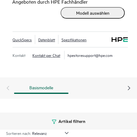
Angeboten durch HPE Fachhändler
Betrieb ermöglichen. Das Modul basiert auf Standards und
Modell auswählen
sieht für das Fibre-Channel-Netzwerk wie ein Pass-Thru-
Gerät aus, bietet jedoch alle wichtigen Vorteile integrierter
Switching-Funktionen einschließlich hochleistungsfähiger
32-Gbit-Uplinks zum SAN. Das integrierte Design spart
QuickSpecs
Datenblatt
Spezifikationen
Platz im Rack, verringert die Anforderungen an
Energieversorgung und Kühlung, reduziert den Bedarf an
Kontakt
Kontakt per Chat
hpestoresupport@hpe.com
Kabeln und verwendet SFP-Sender (Small Form-Factor
Pluggable).
Basismodelle
Artikel filtern
Sortieren nach: