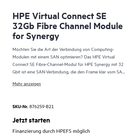
HPE Virtual Connect SE
32Gb Fibre Channel Module
for Synergy
Möchten Sie die Art der Verbindung von Computing-
Modulen mit einem SAN optimieren? Das HPE Virtual
Connect SE Fibre-Channel-Modul für HPE Synergy mit 32
Gbit ist eine SAN-Verbindung, die den Frame klar vom SAN
trennt und so die Verbindungen von Synergy-Computing-
Mehr anzeigen
Modulen vereinfacht. Vereinfacht den Vorgang der
Verbindung von HPE Synergy Modulen mit Fibre-Channel-
Netzwerken durch Reduzierung von Kabeln und SAN-
SKU-Nr.
876259-B21
Switch-Managementdomänen. Sie können Kosten senken
und Verbindungen zu SANs vereinfachen, die
Jetzt starten
Netzwerkverbindungen konsolidieren und Administratoren
Finanzierung durch HPEFS möglich
das Hinzufügen, Austauschen und Wiederherstellen von
HPE Synergy-Computing-Modul-Ressourcen im laufenden