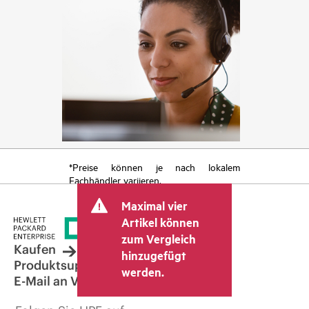
*Preise können je nach lokalem
Fachhändler variieren.
Maximal vier
Artikel können
zum Vergleich
Kaufen
hinzugefügt
Produktsupport
werden.
E-Mail an Vertrieb