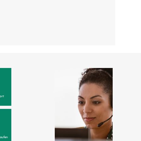
ort
aufen