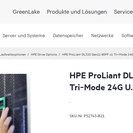
GreenLake
Produkte und Lösungen
Service
Server und Systeme
Datenspeicher
Netzwerke
Soft
Laufwerksoptionen
HPE Drive Options
HPE ProLiant DL320 Gen11 8SFF x1 Tri‑Mode 24G 
HPE ProLiant D
Tri‑Mode 24G U.
.
SKU-Nr.
P52743-B21