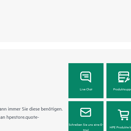
Live Chat
Produktsupp
ann immer Sie diese benötigen.
l an
hpestore.quote-
Schreiben Sie uns eine E-
HPE Produkte k
Mail