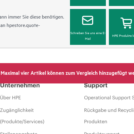
ann immer Sie diese benötigen.
l an
hpestore.quote-
Schreiben Sie uns eine E-
HPE Produkte k
Mail
Maximal vier Artikel können zum Vergleich hinzugefügt w
Unternehmen
Support
Über HPE
Operational Support 
Zugänglichkeit
Rückgabe und Recycl
(Produkte/Services)
Produkten