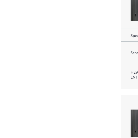
Spez
Send
HEW
ENT