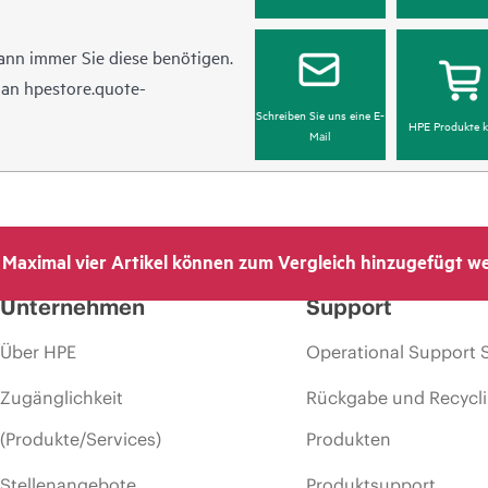
ann immer Sie diese benötigen.
l an
hpestore.quote-
Schreiben Sie uns eine E-
HPE Produkte k
Mail
Maximal vier Artikel können zum Vergleich hinzugefügt w
Unternehmen
Support
Über HPE
Operational Support 
Zugänglichkeit
Rückgabe und Recycl
(Produkte/Services)
Produkten
Stellenangebote
Produktsupport