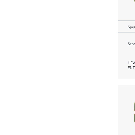
Spez
Send
HEW
ENT