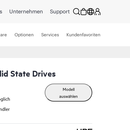
s
Unternehmen
Support
ware
Optionen
Services
Kundenfavoriten
id State Drives
Modell
auswählen
glich
ndler