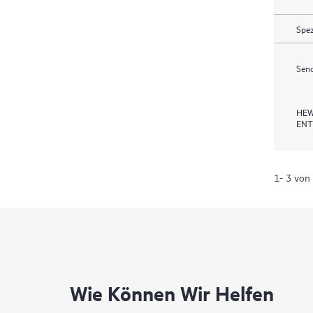
Spez
Send
HEW
ENT
1- 3 von
Wie Können Wir Helfen