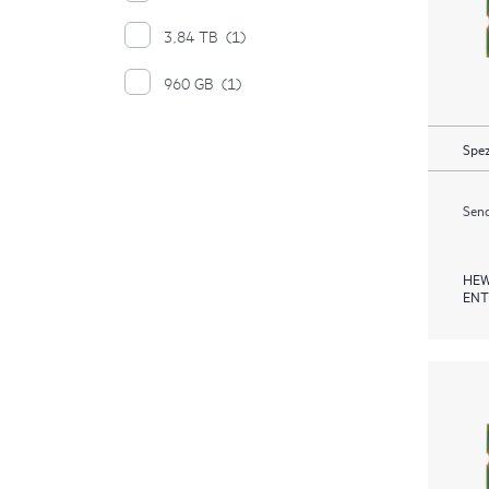
3,84 TB
(1)
960 GB
(1)
Spez
Send
HEW
ENT