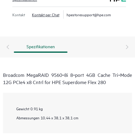
Kontakt
Kontakt per Chat
hpestoresupport@hpe.com
Spezifikationen
Broadcom MegaRAID 9560‑8i 8‑port 4GB Cache Tri‑Mode
12G PCIe4 x8 Cntrl for HPE Superdome Flex 280
Gewicht
0.91 kg
Abmessungen
10,44 x 38,1 x 38,1 cm