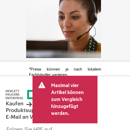
*Preise können je nach lokalem
Fachhändler variieren.
Maximal vier
Artikel können
zum Vergleich
Kaufen
hinzugefügt
Produktsupport
werden.
E-Mail an Vertrieb
Folgen Sie HPE auf