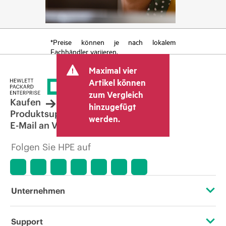
*Preise können je nach lokalem
Fachhändler variieren.
Maximal vier
Artikel können
zum Vergleich
Kaufen
hinzugefügt
Produktsupport
werden.
E-Mail an Vertrieb
Folgen Sie HPE auf
Unternehmen
Über HPE
Support