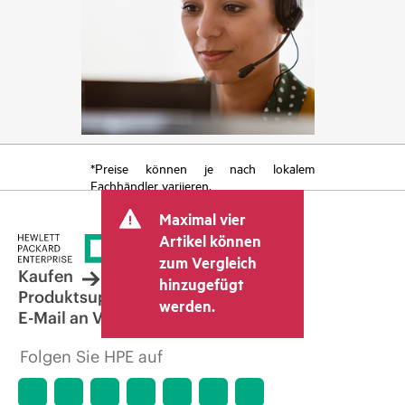
*Preise können je nach lokalem
Fachhändler variieren.
Maximal vier
Artikel können
zum Vergleich
Kaufen
hinzugefügt
Produktsupport
werden.
E-Mail an Vertrieb
Folgen Sie HPE auf