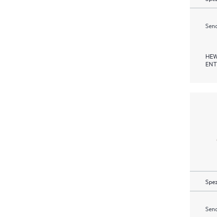
Send
HEW
ENT
Spez
Send