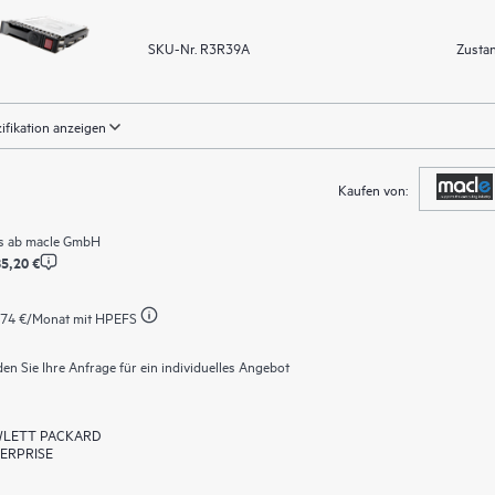
SKU-Nr. R3R39A
Zustan
ifikation anzeigen
Kaufen von:
s ab
macle GmbH
5,20 €
74 €
/Monat mit HPEFS
en Sie Ihre Anfrage für ein individuelles Angebot
LETT PACKARD
ERPRISE