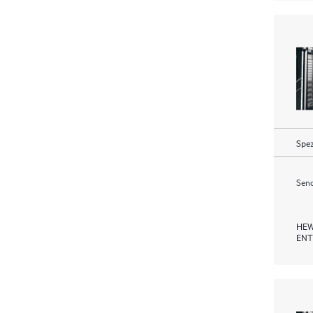
Spez
Send
HEW
ENT