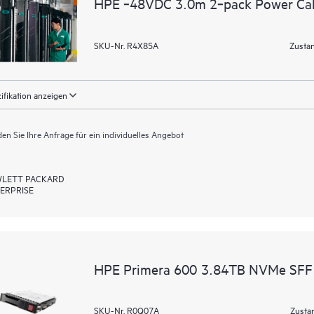
HPE ‑48VDC 3.0m 2‑pack Power Ca
SKU-Nr. R4X85A
Zustan
ifikation anzeigen
en Sie Ihre Anfrage für ein individuelles Angebot
LETT PACKARD
ERPRISE
HPE Primera 600 3.84TB NVMe SFF 
SKU-Nr. R0Q07A
Zusta