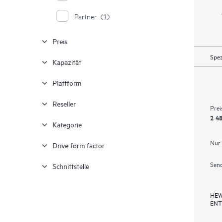
Partner
(1)
Preis
Spez
Kapazität
Plattform
Reseller
Prei
2 48
Kategorie
Nur
Drive form factor
Send
Schnittstelle
HEW
ENT