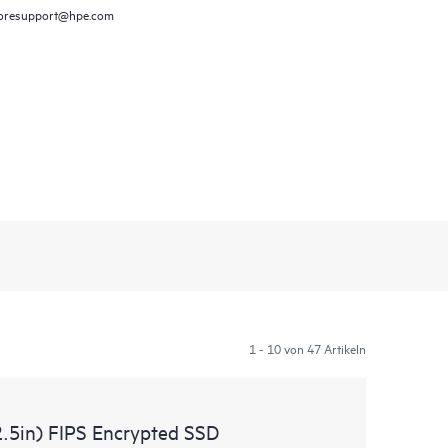
oresupport@hpe.com
1 - 10 von 47 Artikeln
.5in) FIPS Encrypted SSD