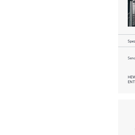
Spez
Send
HEW
ENT