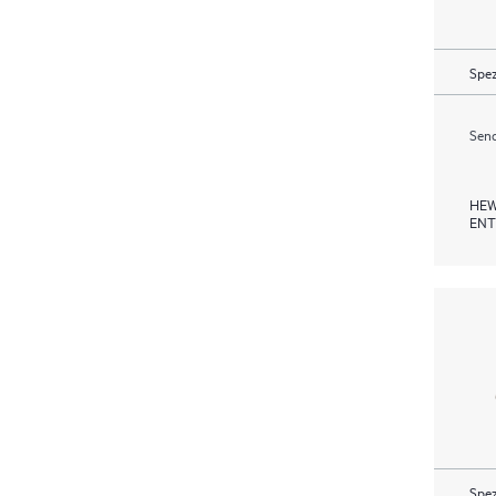
Spez
Send
HEW
ENT
Spez