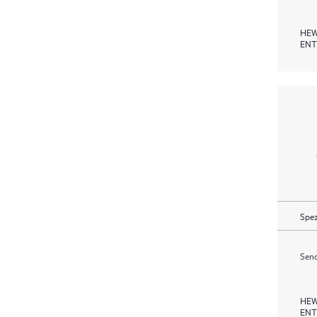
HEW
ENT
Spez
Send
HEW
ENT