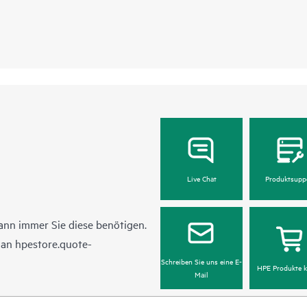
Live Chat
Produktsupp
ann immer Sie diese benötigen.
l an
hpestore.quote-
Schreiben Sie uns eine E-
HPE Produkte k
Mail