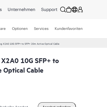
s
Unternehmen
Support
ware
Optionen
Services
Kundenfavoriten
g X2A0 10G SFP+ to SFP+ 20m Active Optical Cable
 X2A0 10G SFP+ to
 Optical Cable
dividuelles Angebot
Angebot anfordern