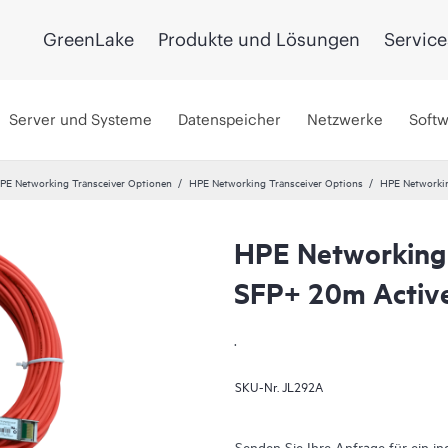
GreenLake
Produkte und Lösungen
Service
Server und Systeme
Datenspeicher
Netzwerke
Soft
PE Networking Transceiver Optionen
HPE Networking Transceiver Options
HPE Networkin
HPE Networking
SFP+ 20m Active
.
SKU-Nr.
JL292A
Senden Sie Ihre Anfrage für ein in