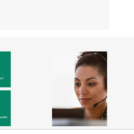
ort
aufen