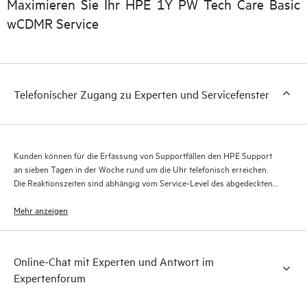
Maximieren Sie Ihr HPE 1Y PW Tech Care Basic
der HPE Tech Care Service den Zugriff auf das HPE Service
wCDMR Service
Portal, ein erweitertes und personalisiertes digitales Erlebnis,
das verwertbare Daten zu HPE Produkten, Servicefällen und
Supportverträgen liefert, die durch den HPE Tech Care Service
abgedeckt sind. Den Kunden bietet sich eine einfachere
Telefonischer Zugang zu Experten und Servicefenster
Verwaltung ihrer Assets. Sie sehen auf einen Blick, welche
Produkte in ihrer IT-Umgebung installiert sind und wie sie
interagieren. Mit neuen Self-Service-Tools können Kunden
ohne Supportanfragen stellen zu müssen bestimmte Aktionen
Kunden können für die Erfassung von Supportfällen den HPE Support
selbst ausführen und ein Portal mit sorgfältig
an sieben Tagen in der Woche rund um die Uhr telefonisch erreichen.
zusammengestellten Wissensressourcen nutzen. HPE Tech Care
Die Reaktionszeiten sind abhängig vom Service-Level des abgedeckten
Service ermöglicht den Zugang zu HPE Ressourcen, die einen
Produkts.
Mehr anzeigen
Beitrag für Operational Excellence und Leistungsoptimierung
vom Edge bis zur Cloud leisten.
Online-Chat mit Experten und Antwort im
Expertenforum