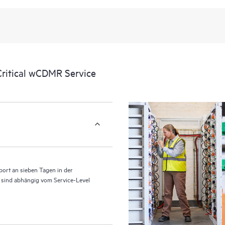
Zusätzlich zum herkömmlichen tec
den Zugriff auf das HPE Service Por
Erlebnis, das verwertbare Daten z
liefert, die durch den HPE Tech Ca
eine einfachere Verwaltung ihrer As
ritical wCDMR Service
ihrer IT-Umgebung installiert sind 
können Kunden ohne Supportanfrag
ausführen und ein Portal mit sorg
HPE Tech Care Service ermöglicht
für Operational Excellence und Lei
ort an sieben Tagen in der
n sind abhängig vom Service-Level