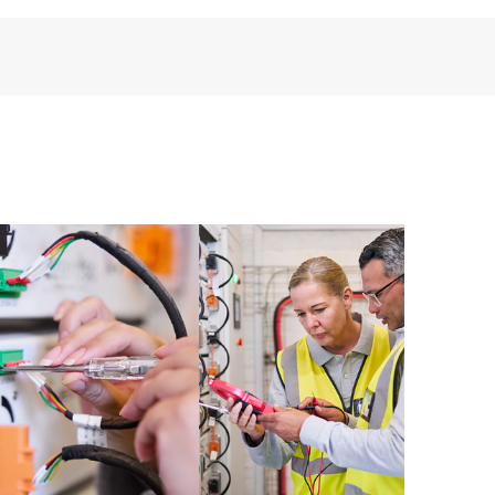
hnischen Support umfasst der HPE Tech Care Service
tal, ein erweitertes und personalisiertes digitales
u HPE Produkten, Servicefällen und Supportverträgen
re Service abgedeckt sind. Den Kunden bietet sich
sets. Sie sehen auf einen Blick, welche Produkte in
und wie sie interagieren. Mit neuen Self-Service-Tools
en stellen zu müssen bestimmte Aktionen selbst
fältig zusammengestellten Wissensressourcen nutzen.
 den Zugang zu HPE Ressourcen, die einen Beitrag
stungsoptimierung vom Edge bis zur Cloud leisten.