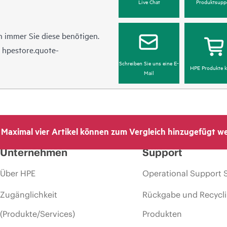
Live Chat
Produktsupp
 immer Sie diese benötigen.
n
hpestore.quote-
Schreiben Sie uns eine E-
HPE Produkte k
Mail
Maximal vier Artikel können zum Vergleich hinzugefügt w
Unternehmen
Support
Über HPE
Operational Support 
Zugänglichkeit
Rückgabe und Recycl
(Produkte/Services)
Produkten