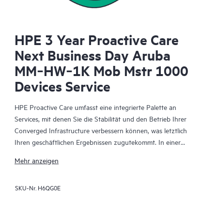
HPE 3 Year Proactive Care
Next Business Day Aruba
MM‑HW‑1K Mob Mstr 1000
Devices Service
HPE Proactive Care umfasst eine integrierte Palette an
Services, mit denen Sie die Stabilität und den Betrieb Ihrer
Converged Infrastructure verbessern können, was letztlich
Ihren geschäftlichen Ergebnissen zugutekommt. In einer
komplexen konvergenten und virtualisierten Umgebung
Mehr anzeigen
müssen viele Komponenten effektiv zusammenarbeiten. HPE
Proactive Care wurde speziell für den Support von Geräten in
SKU-Nr.
H6QG0E
diesen Umgebungen entwickelt und bietet einen erweiterten
Support, der Server, Betriebssysteme, Hypervisoren,
Datenspeicher, SANs (Storage Area Networks) und Netzwerke