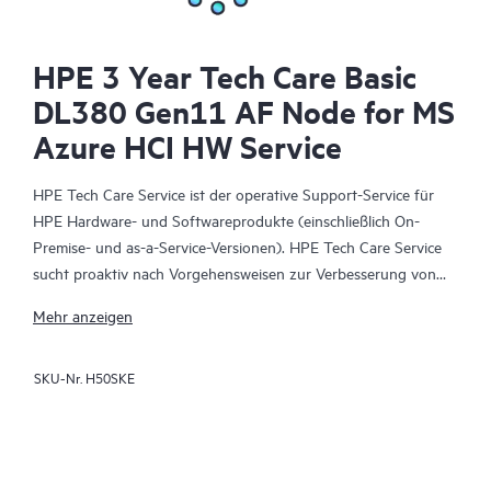
HPE 3 Year Tech Care Basic
DL380 Gen11 AF Node for MS
Azure HCI HW Service
HPE Tech Care Service ist der operative Support-Service für
HPE Hardware- und Softwareprodukte (einschließlich On-
Premise- und as-a-Service-Versionen). HPE Tech Care Service
sucht proaktiv nach Vorgehensweisen zur Verbesserung von
Abläufen, statt nur reaktiven Support zu bieten und hilft IT-
Mehr anzeigen
Teams dadurch, das Unternehmen voranzubringen.
SKU-Nr.
H50SKE
HPE Tech Care Service ermöglicht darüber hinaus direkten
Zugang zu produktspezifischen Experten und unterstützt
Kunden durch allgemeine technische Beratung und
Anleitungen nicht nur bei der Risikominimierung, sondern auch
dabei, Prozesse effizienter zu machen. HPE Tech Care Service-