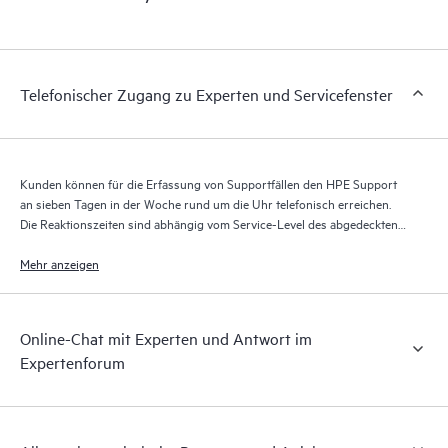
Portal, ein erweitertes und personalisiertes digitales Erlebnis,
das verwertbare Daten zu HPE Produkten, Servicefällen und
Supportverträgen liefert, die durch den HPE Tech Care Service
abgedeckt sind. Den Kunden bietet sich eine einfachere
Telefonischer Zugang zu Experten und Servicefenster
Verwaltung ihrer Assets. Sie sehen auf einen Blick, welche
Produkte in ihrer IT-Umgebung installiert sind und wie sie
interagieren. Mit neuen Self-Service-Tools können Kunden
ohne Supportanfragen stellen zu müssen bestimmte Aktionen
Kunden können für die Erfassung von Supportfällen den HPE Support
selbst ausführen und ein Portal mit sorgfältig
an sieben Tagen in der Woche rund um die Uhr telefonisch erreichen.
zusammengestellten Wissensressourcen nutzen. HPE Tech Care
Die Reaktionszeiten sind abhängig vom Service-Level des abgedeckten
Service ermöglicht den Zugang zu HPE Ressourcen, die einen
Produkts.
Mehr anzeigen
Beitrag für Operational Excellence und Leistungsoptimierung
vom Edge bis zur Cloud leisten.
Online-Chat mit Experten und Antwort im
Expertenforum