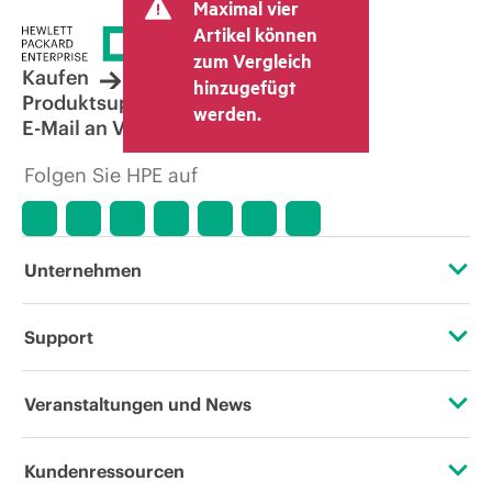
Maximal vier
Artikel können
zum Vergleich
Kaufen
hinzugefügt
Produktsupport
werden.
E-Mail an Vertrieb
Folgen Sie HPE auf
Unternehmen
Über HPE
Support
Zugänglichkeit (Produkte/Services)
Operational Support Services
Veranstaltungen und News
Stellenangebote
Rückgabe und Recycling von Produkten
Veranstaltungen
Kundenressourcen
Unternehmensverantwortung