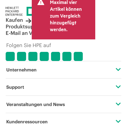
Maximal vier
Artikel können
zum Vergleich
Kaufen
hinzugefügt
Produktsupport
werden.
E-Mail an Vertrieb
Folgen Sie HPE auf
Unternehmen
Über HPE
Support
Zugänglichkeit (Produkte/Services)
Operational Support Services
Veranstaltungen und News
Stellenangebote
Rückgabe und Recycling von Produkten
Veranstaltungen
Kundenressourcen
Unternehmensverantwortung