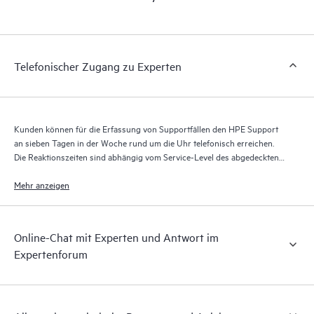
Portal, ein erweitertes und personalisiertes digitales Erlebnis,
das verwertbare Daten zu HPE Produkten, Servicefällen und
Supportverträgen liefert, die durch den HPE Tech Care Service
abgedeckt sind. Den Kunden bietet sich eine einfachere
Telefonischer Zugang zu Experten
Verwaltung ihrer Assets. Sie sehen auf einen Blick, welche
Produkte in ihrer IT-Umgebung installiert sind und wie sie
interagieren. Mit neuen Self-Service-Tools können Kunden
ohne Supportanfragen stellen zu müssen bestimmte Aktionen
Kunden können für die Erfassung von Supportfällen den HPE Support
selbst ausführen und ein Portal mit sorgfältig
an sieben Tagen in der Woche rund um die Uhr telefonisch erreichen.
zusammengestellten Wissensressourcen nutzen. HPE Tech Care
Die Reaktionszeiten sind abhängig vom Service-Level des abgedeckten
Service ermöglicht den Zugang zu HPE Ressourcen, die einen
Produkts.
Mehr anzeigen
Beitrag für Operational Excellence und Leistungsoptimierung
vom Edge bis zur Cloud leisten.
Online-Chat mit Experten und Antwort im
Expertenforum