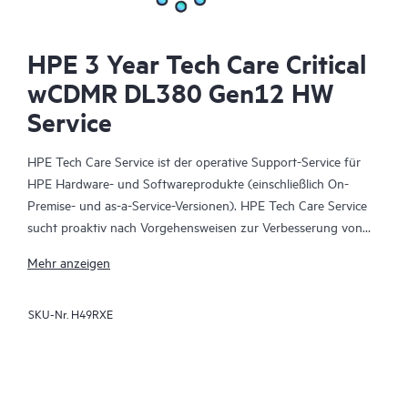
HPE 3 Year Tech Care Critical
wCDMR DL380 Gen12 HW
Service
HPE Tech Care Service ist der operative Support-Service für
HPE Hardware- und Softwareprodukte (einschließlich On-
Premise- und as-a-Service-Versionen). HPE Tech Care Service
sucht proaktiv nach Vorgehensweisen zur Verbesserung von
Abläufen, statt nur reaktiven Support zu bieten und hilft IT-
Mehr anzeigen
Teams dadurch, das Unternehmen voranzubringen.
SKU-Nr.
H49RXE
HPE Tech Care Service ermöglicht darüber hinaus direkten
Zugang zu produktspezifischen Experten und unterstützt
Kunden durch allgemeine technische Beratung und
Anleitungen nicht nur bei der Risikominimierung, sondern auch
dabei, Prozesse effizienter zu machen. HPE Tech Care Service-