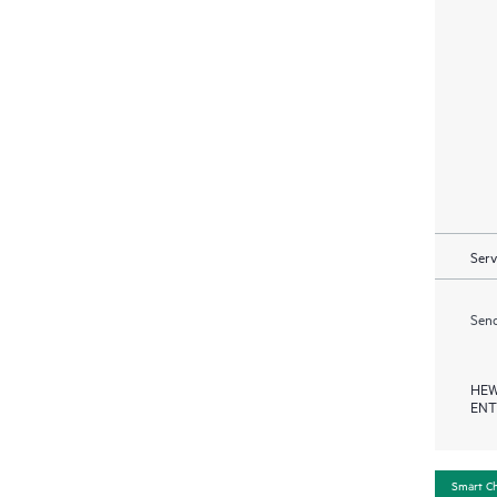
Serv
Send
HEW
ENT
Smart C