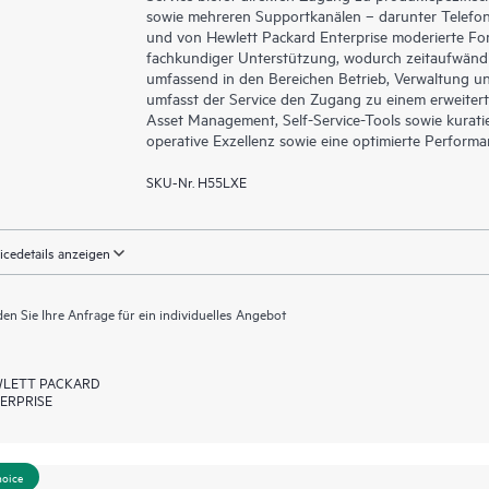
sowie mehreren Supportkanälen – darunter Telefon, 
und von Hewlett Packard Enterprise moderierte Fo
fachkundiger Unterstützung, wodurch zeitaufwänd
umfassend in den Bereichen Betrieb, Verwaltung un
umfasst der Service den Zugang zu einem erweitert
Asset Management, Self-Service-Tools sowie kuratie
operative Exzellenz sowie eine optimierte Perform
SKU-Nr. H55LXE
icedetails anzeigen
en Sie Ihre Anfrage für ein individuelles Angebot
LETT PACKARD
ERPRISE
hoice