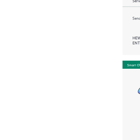
Serv
Send
HEW
ENT
Smart C