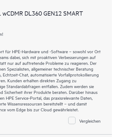
u HPE Produkten, Servicefällen und Supportverträgen
AL wCDMR DL360 GEN12 SMART
re Service abgedeckt sind. Den Kunden bietet sich
sets. Sie sehen auf einen Blick, welche Produkte in
und wie sie interagieren. Mit neuen Self-Service-Tools
n!
en stellen zu müssen bestimmte Aktionen selbst
fältig zusammengestellten Wissensressourcen nutzen.
 den Zugang zu HPE Ressourcen, die einen Beitrag
ort für HPE-Hardware und -Software – sowohl vor Ort
Teams dabei, sich mit proaktiven Verbesserungen auf
stungsoptimierung vom Edge bis zur Cloud leisten.
tt nur auf auftretende Probleme zu reagieren. Der
hen Spezialisten, allgemeiner technischer Beratung
Echtzeit-Chat, automatisierte Vorfallprotokollierung
ren. Kunden erhalten direkten Zugang zu
ige Standardabfragen entfallen. Zudem werden sie
d Sicherheit ihrer Produkte beraten. Darüber hinaus
en HPE Service-Portal, das praxisrelevante Daten,
rte Wissensressourcen bereitstellt – und damit
ance vom Edge bis zur Cloud gewährleistet.
Vergleichen