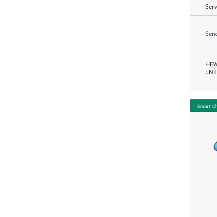
Serv
Send
HEW
ENT
Smart C