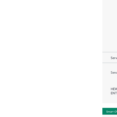
Serv
Send
HEW
ENT
Smart C