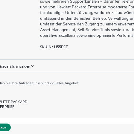
sowie mehreren Supportkanälen – darunter Telefon, 
und von Hewlett Packard Enterprise moderierte Fo
fachkundiger Unterstützung, wodurch zeitaufwänd
umfassend in den Bereichen Betrieb, Verwaltung un
umfasst der Service den Zugang zu einem erweitert
Asset Management, Self-Service-Tools sowie kuratie
operative Exzellenz sowie eine optimierte Perform
SKU-Nr. H55PCE
icedetails anzeigen
en Sie Ihre Anfrage für ein individuelles Angebot
LETT PACKARD
ERPRISE
hoice