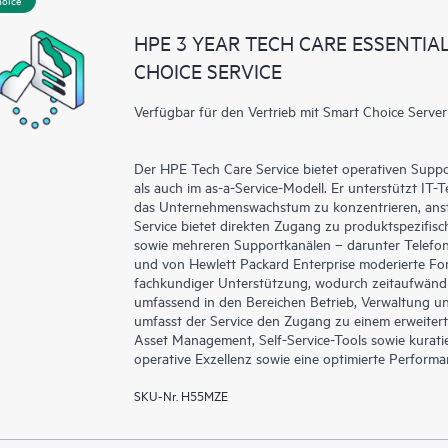
Erlebnis, das verwertbare Daten z
HPE 3 YEAR TECH CARE ESSENTI
liefert, die durch den HPE Tech Ca
CHOICE SERVICE
eine einfachere Verwaltung ihrer As
ihrer IT-Umgebung installiert sind 
Verfügbar für den Vertrieb mit Smart Choice Server
können Kunden ohne Supportanfrag
ausführen und ein Portal mit sorg
HPE Tech Care Service ermöglicht
Der HPE Tech Care Service bietet operativen Supp
als auch im as-a-Service-Modell. Er unterstützt IT-
für Operational Excellence und Lei
das Unternehmenswachstum zu konzentrieren, ansta
Service bietet direkten Zugang zu produktspezifisc
sowie mehreren Supportkanälen – darunter Telefon, 
und von Hewlett Packard Enterprise moderierte Fo
fachkundiger Unterstützung, wodurch zeitaufwänd
umfassend in den Bereichen Betrieb, Verwaltung un
umfasst der Service den Zugang zu einem erweitert
Asset Management, Self-Service-Tools sowie kuratie
operative Exzellenz sowie eine optimierte Perform
SKU-Nr. H55MZE