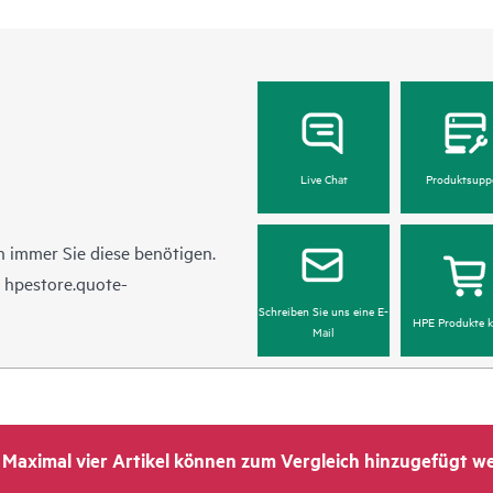
Live Chat
Produktsupp
 immer Sie diese benötigen.
n
hpestore.quote-
Schreiben Sie uns eine E-
HPE Produkte k
Mail
Maximal vier Artikel können zum Vergleich hinzugefügt w