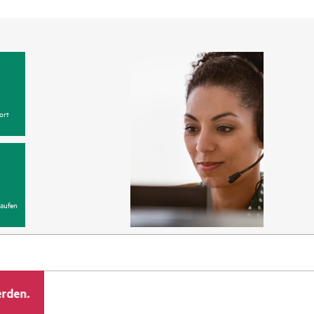
ort
aufen
erden.