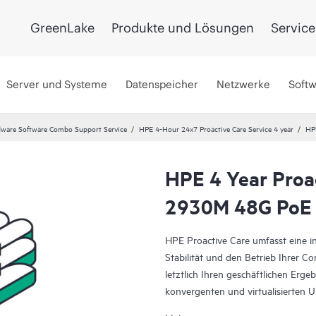
GreenLake
Produkte und Lösungen
Service
Server und Systeme
Datenspeicher
Netzwerke
Soft
ware Software Combo Support Service
HPE 4-Hour 24x7 Proactive Care Service 4 year
HP
HPE 4 Year Proa
2930M 48G PoE 
HPE Proactive Care umfasst eine int
Stabilität und den Betrieb Ihrer C
letztlich Ihren geschäftlichen Erg
konvergenten und virtualisierten
zusammenarbeiten. HPE Proactive C