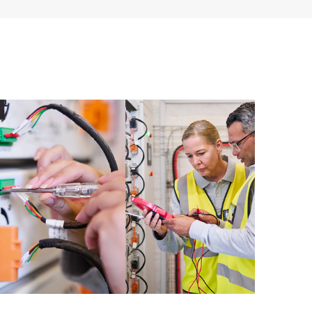
sen von Firmware- und Software-Versionen für
se erhalten Sie eine Liste mit Empfehlungen, mit der
e durch HPE Proactive Care abgedeckte Infrastruktur
fweist. Regelmäßig durchgeführte proaktive
hrer von HPE Proactive Care abgedeckten Geräte
nd Lösen von Konfigurationsproblemen. HPE
eljährlich Berichte zu Vorfällen bereit, um Sie auf
rksam zu machen, damit Sie ein wiederholtes