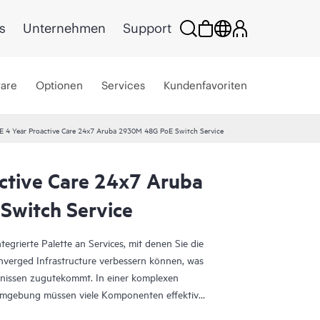
s
Unternehmen
Support
ware
Optionen
Services
Kundenfavoriten
E 4 Year Proactive Care 24x7 Aruba 2930M 48G PoE Switch Service
ctive Care 24x7 Aruba
Switch Service
egrierte Palette an Services, mit denen Sie die
onverged Infrastructure verbessern können, was
ebnissen zugutekommt. In einer komplexen
 Umgebung müssen viele Komponenten effektiv
are wurde speziell für den Support von Geräten in