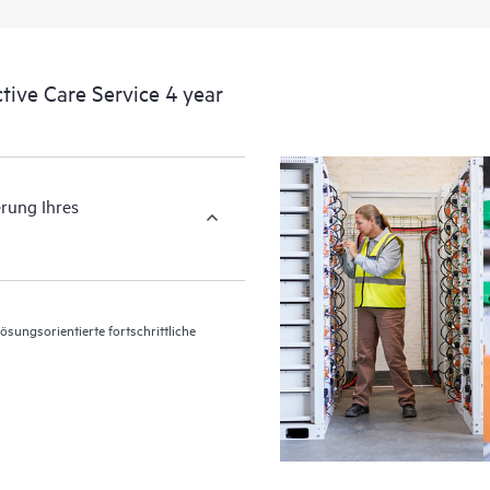
HPE Proactive Care umfasst Analy
unterstützte Geräte. Auf diese Wei
ive Care Service 4 year
Sie sicherstellen können, dass Ihr
die empfohlenen Versionsstände au
Überprüfungen (Proactive Scan) I
erleichtern Ihnen das Erkennen u
erung Ihres
Proactive Care stellt außerdem viert
häufig auftretende Probleme aufme
Auftreten vermeiden können.
lösungsorientierte fortschrittliche