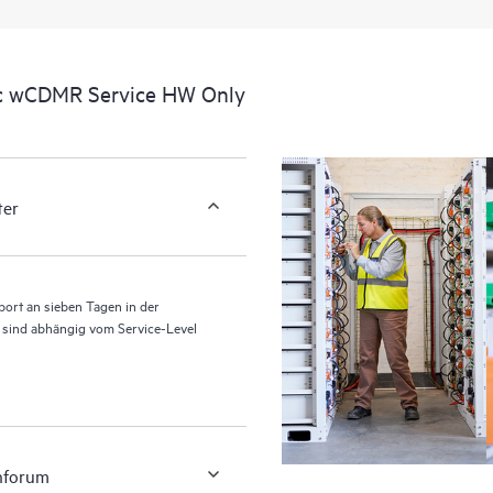
Erlebnis, das verwertbare Daten z
liefert, die durch den HPE Tech Ca
eine einfachere Verwaltung ihrer As
ic wCDMR Service HW Only
ihrer IT-Umgebung installiert sind 
können Kunden ohne Supportanfrag
ausführen und ein Portal mit sorg
HPE Tech Care Service ermöglicht
ter
für Operational Excellence und Lei
ort an sieben Tagen in der
n sind abhängig vom Service-Level
nforum