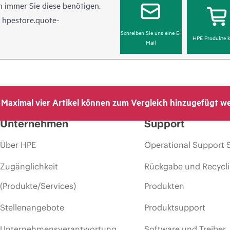
 immer Sie diese benötigen.
n
hpestore.quote-
Schreiben Sie uns eine E-
HPE Produkte k
Mail
Maximal vier Artikel können zum Vergleich hinzugefügt w
Unternehmen
Support
Über HPE
Operational Support 
Zugänglichkeit
Rückgabe und Recycl
(Produkte/Services)
Produkten
Stellenangebote
Produktsupport
Unternehmensverantwortung
Software und Treiber