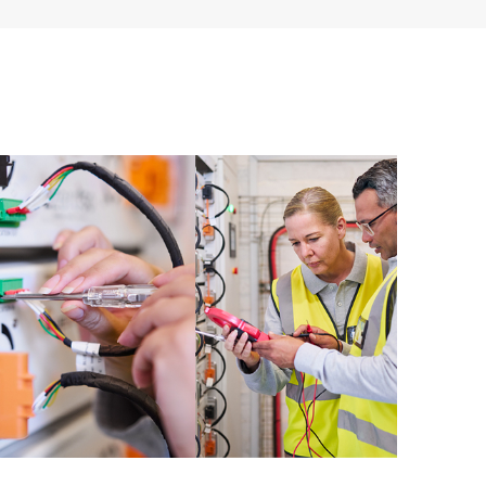
u HPE Produkten, Servicefällen und Supportverträgen
re Service abgedeckt sind. Den Kunden bietet sich
sets. Sie sehen auf einen Blick, welche Produkte in
und wie sie interagieren. Mit neuen Self-Service-Tools
en stellen zu müssen bestimmte Aktionen selbst
fältig zusammengestellten Wissensressourcen nutzen.
 den Zugang zu HPE Ressourcen, die einen Beitrag
stungsoptimierung vom Edge bis zur Cloud leisten.