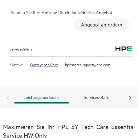
Expertenressourcen, vermeiden zeitaufwändige Triage-Fragen
Senden Sie Ihre Anfrage für ein individuelles Angebot
und erhalten Beratung zu Betrieb, Management und Sicherheit
ihrer Produkte. Zusätzlich bietet der Service Zugang zu einem
Angebot anfordern
erweiterten HPE-Serviceportal, das umsetzbare Daten, Asset-
Management, Self-Service-Tools und kuratierte
Wissensressourcen bietet.
Servicedetails
Kontakt
Kontakt per Chat
hpestoresupport@hpe.com
Leistungsmerkmale
Servicedetails
Maximieren Sie Ihr HPE 5Y Tech Care Essential
Service HW Only