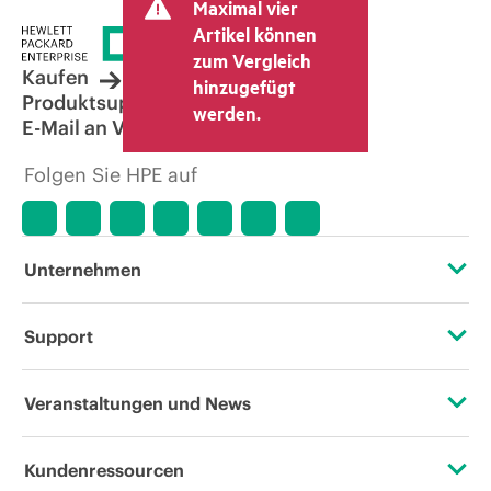
Maximal vier
Artikel können
zum Vergleich
Kaufen
hinzugefügt
Produktsupport
werden.
E-Mail an Vertrieb
Folgen Sie HPE auf
Unternehmen
Über HPE
Support
Zugänglichkeit (Produkte/Services)
Operational Support Services
Veranstaltungen und News
Stellenangebote
Rückgabe und Recycling von Produkten
Veranstaltungen
Kundenressourcen
Unternehmensverantwortung