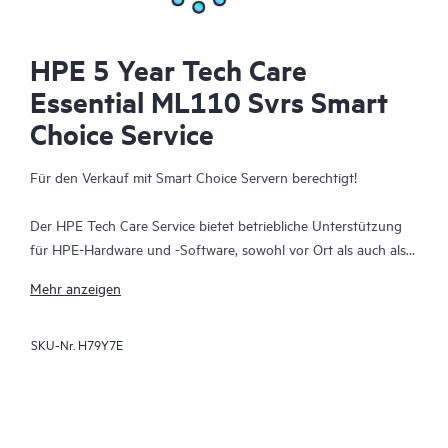
HPE 5 Year Tech Care
Essential ML110 Svrs Smart
Choice Service
Für den Verkauf mit Smart Choice Servern berechtigt!
Der HPE Tech Care Service bietet betriebliche Unterstützung
für HPE-Hardware und -Software, sowohl vor Ort als auch als
As-a-Service. HPE Tech Care Service hilft IT-Teams, ihr
Mehr anzeigen
Kerngeschäft zu fokussieren und auszubauen, indem proaktiv
Verbesserungen angestrebt werden, anstatt nur reaktive
SKU-Nr.
H79Y7E
Probleme anzugehen. Dieser Service bietet direkten Zugang zu
produktspezifischen Spezialisten, allgemeine technische
Beratung und mehrere Supportkanäle, darunter Telefon,
Echtzeit-Chat, automatisierte Vorfallprotokollierung und von
HPE moderierte Foren. Kunden profitieren von