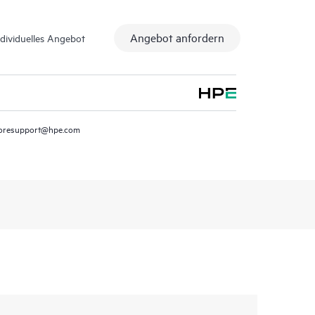
Angebot anfordern
ndividuelles Angebot
oresupport@hpe.com