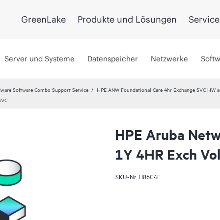
GreenLake
Produkte und Lösungen
Service
Server und Systeme
Datenspeicher
Netzwerke
Soft
ware Software Combo Support Service
HPE ANW Foundational Care 4hr Exchange SVC HW a
SVC
HPE Aruba Netwo
1Y 4HR Exch Vo
SKU-Nr.
H86C4E