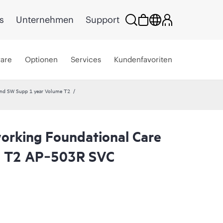
s
Unternehmen
Support
ware
Optionen
Services
Kundenfavoriten
nd SW Supp 1 year Volume T2
rking Foundational Care
l T2 AP‑503R SVC