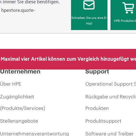
 immer Sie diese benötigen.
n
hpestore.quote-
Schreiben Sie uns eine E-
HPE Produkte k
Mail
Maximal vier Artikel können zum Vergleich hinzugefügt w
Unternehmen
Support
Über HPE
Operational Support 
Zugänglichkeit
Rückgabe und Recycl
(Produkte/Services)
Produkten
Stellenangebote
Produktsupport
Unternehmensverantwortung
Software und Treiber