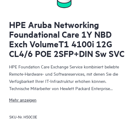
HPE Aruba Networking
Foundational Care 1Y NBD
Exch VolumeT1 4100i 12G
CL4/6 POE 2SFP+DIN Sw SVC
HPE Foundation Care Exchange Service kombiniert beliebte
Remote-Hardware- und Softwareservices, mit denen Sie die
Verfügbarkeit Ihrer IT-Infrastruktur erhöhen können.
Technische Mitarbeiter von Hewlett Packard Enterprise
arbeiten mit Ihrem IT-Team zusammen, um Sie bei der
Mehr anzeigen
Behebung von Hardware- und Softwareproblemen zu
unterstützen, die bei Ihren HPE Produkten auftreten.
SKU-Nr.
H50C0E
Mit dem Hardwareaustausch steht ein zuverlässiger und
schneller Teileaustauschservice für qualifizierte Hewlett Packard