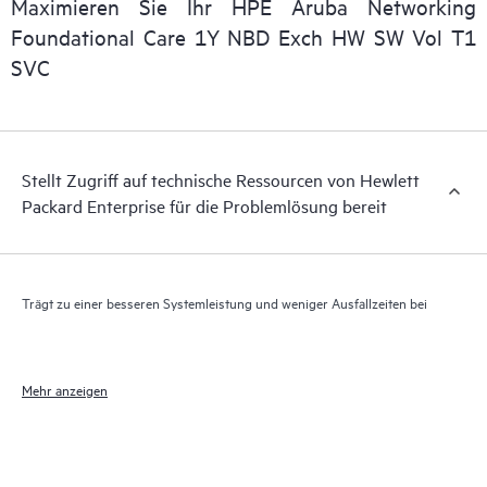
Maximieren Sie Ihr HPE Aruba Networking
Darüber hinaus bietet HPE Foundation Care Exchange
Foundational Care 1Y NBD Exch HW SW Vol T1
elektronischen Zugriff auf zugehörige Produkt- und
SVC
Supportinformationen, sodass jeder Ihrer IT-Mitarbeiter
kommerziell verfügbare, wichtige Informationen lokalisieren
kann.
Stellt Zugriff auf technische Ressourcen von Hewlett
Packard Enterprise für die Problemlösung bereit
Trägt zu einer besseren Systemleistung und weniger Ausfallzeiten bei
Mehr anzeigen