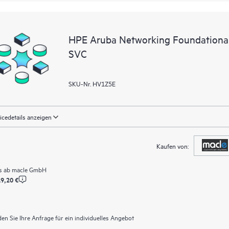
HPE Aruba Networking Foundational
SVC
SKU-Nr. HV1Z5E
icedetails anzeigen
Kaufen von:
s ab
macle GmbH
9,20 €
en Sie Ihre Anfrage für ein individuelles Angebot