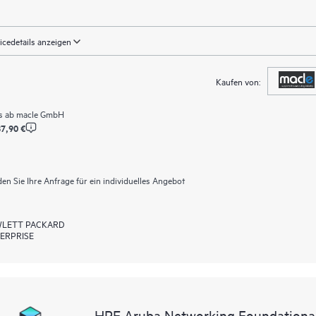
icedetails anzeigen
Kaufen von:
s ab
macle GmbH
7,90 €
en Sie Ihre Anfrage für ein individuelles Angebot
LETT PACKARD
ERPRISE
HPE Aruba Networking Foundationa