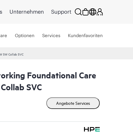
s
Unternehmen
Support
ware
Optionen
Services
Kundenfavoriten
HW SW Collab SVC
rking Foundational Care
Collab SVC
Angebote Services