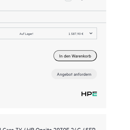
Auf Lager!
1 587,90 €
In den Warenkorb
Angebot anfordern
l Care 3Y 4HR Onsite 2930F 24G 4SFP