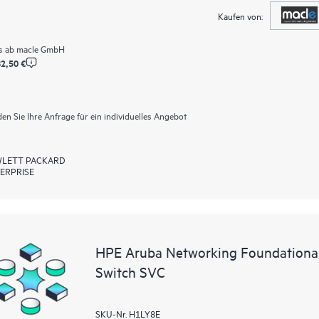
Kaufen von:
s ab
macle GmbH
2,50 €
en Sie Ihre Anfrage für ein individuelles Angebot
LETT PACKARD
ERPRISE
HPE Aruba Networking Foundationa
Switch SVC
SKU-Nr. H1LY8E