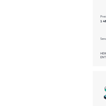
Prei
1 48
Send
HEW
ENT