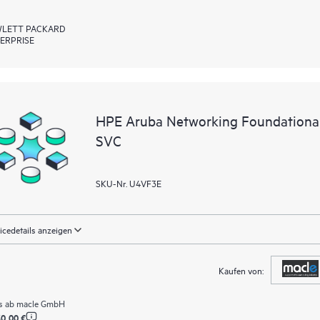
LETT PACKARD
ERPRISE
HPE Aruba Networking Foundational
SVC
SKU-Nr. U4VF3E
icedetails anzeigen
Kaufen von:
s ab
macle GmbH
0,00 €