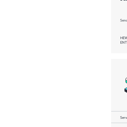
Send
HEW
ENT
Serv