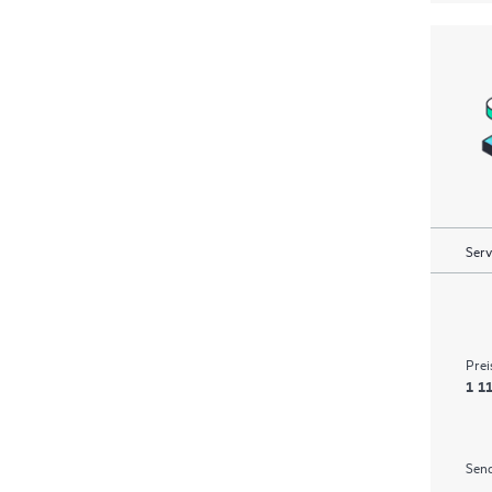
Serv
Prei
1 11
Send