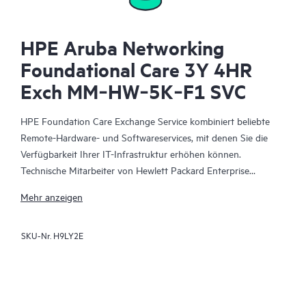
HPE Aruba Networking
Foundational Care 3Y 4HR
Exch MM‑HW‑5K‑F1 SVC
HPE Foundation Care Exchange Service kombiniert beliebte
Remote-Hardware- und Softwareservices, mit denen Sie die
Verfügbarkeit Ihrer IT-Infrastruktur erhöhen können.
Technische Mitarbeiter von Hewlett Packard Enterprise
arbeiten mit Ihrem IT-Team zusammen, um Sie bei der
Mehr anzeigen
Behebung von Hardware- und Softwareproblemen zu
unterstützen, die bei Ihren HPE Produkten auftreten.
SKU-Nr.
H9LY2E
Mit dem Hardwareaustausch steht ein zuverlässiger und
schneller Teileaustauschservice für qualifizierte Hewlett Packard
Enterprise Produkte zur Verfügung. HPE Foundation Care
Exchange wurde speziell für Produkte entwickelt, die sich gut