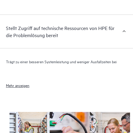
elektronischen Zugriff auf zugehörige Produkt- und
Supportinformationen, sodass jeder Ihrer IT-Mitarbeiter
kommerziell verfügbare, wichtige Informationen lokalisieren
kann.
Stellt Zugriff auf technische Ressourcen von HPE für
die Problemlösung bereit
Trägt zu einer besseren Systemleistung und weniger Ausfallzeiten bei
Mehr anzeigen