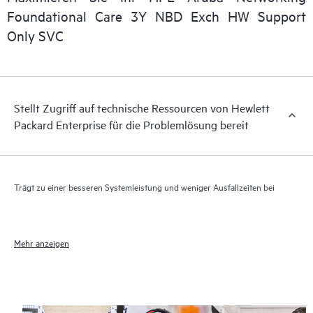
Darüber hinaus bietet HPE Foundation Care Exchange
Foundational Care 3Y NBD Exch HW Support
elektronischen Zugriff auf zugehörige Produkt- und
Only SVC
Supportinformationen, sodass jeder Ihrer IT-Mitarbeiter
kommerziell verfügbare, wichtige Informationen lokalisieren
kann.
Stellt Zugriff auf technische Ressourcen von Hewlett
Packard Enterprise für die Problemlösung bereit
Trägt zu einer besseren Systemleistung und weniger Ausfallzeiten bei
Mehr anzeigen