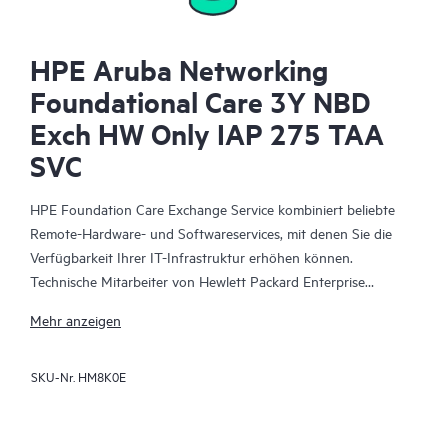
HPE Aruba Networking
Foundational Care 3Y NBD
Exch HW Only IAP 275 TAA
SVC
HPE Foundation Care Exchange Service kombiniert beliebte
Remote-Hardware- und Softwareservices, mit denen Sie die
Verfügbarkeit Ihrer IT-Infrastruktur erhöhen können.
Technische Mitarbeiter von Hewlett Packard Enterprise
arbeiten mit Ihrem IT-Team zusammen, um Sie bei der
Mehr anzeigen
Behebung von Hardware- und Softwareproblemen zu
unterstützen, die bei Ihren HPE Produkten auftreten.
SKU-Nr.
HM8K0E
Mit dem Hardwareaustausch steht ein zuverlässiger und
schneller Teileaustauschservice für qualifizierte Hewlett Packard