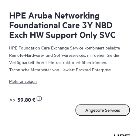
HPE Aruba Networking
Foundational Care 3Y NBD
Exch HW Support Only SVC
HPE Foundation Care Exchange Service kombiniert beliebte
Remote-Hardware- und Softwareservices, mit denen Sie die
Verfügbarkeit Ihrer IT-Infrastruktur erhöhen können.
Technische Mitarbeiter von Hewlett Packard Enterprise
arbeiten mit Ihrem IT-Team zusammen, um Sie bei der
Mehr anzeigen
Behebung von Hardware- und Softwareproblemen zu
unterstützen, die bei Ihren HPE Produkten auftreten.
59,80 €
Ab
Mit dem Hardwareaustausch steht ein zuverlässiger und
Angebote Services
schneller Teileaustauschservice für qualifizierte Hewlett Packard
Enterprise Produkte zur Verfügung. HPE Foundation Care
Exchange wurde speziell für Produkte entwickelt, die sich gut
für den Versand eignen und auf denen Sie Daten aus