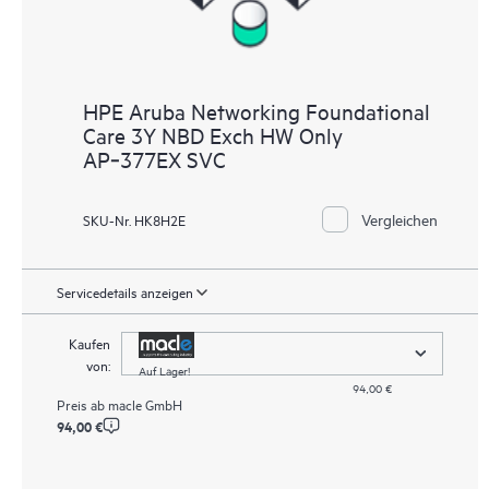
HPE Aruba Networking Foundational
Care 3Y NBD Exch HW Only
AP‑377EX SVC
Vergleichen
SKU-Nr. HK8H2E
Servicedetails anzeigen
Kaufen
von:
Auf Lager!
94,00 €
Preis ab
macle GmbH
94,00 €