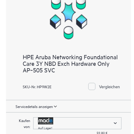
Supportinformationen, sodass jeder Ihrer IT-Mitarbeiter
kommerziell verfügbare, wichtige Informationen lokalisieren
kann.
HPE Aruba Networking Foundational
Care 3Y NBD Exch Hardware Only
AP‑505 SVC
Vergleichen
SKU-Nr. HP9W2E
Servicedetails anzeigen
Kaufen
von:
Auf Lager!
59,80 €