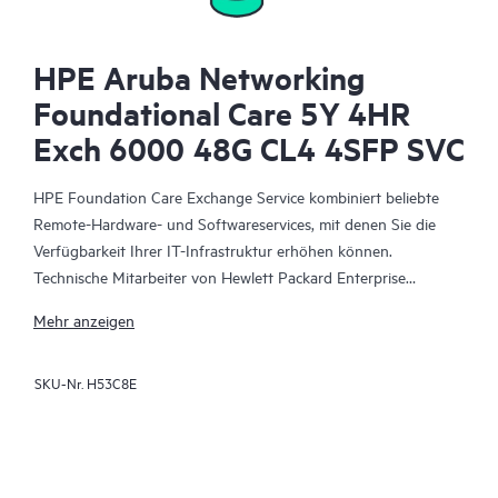
HPE Aruba Networking
Foundational Care 5Y 4HR
Exch 6000 48G CL4 4SFP SVC
HPE Foundation Care Exchange Service kombiniert beliebte
Remote-Hardware- und Softwareservices, mit denen Sie die
Verfügbarkeit Ihrer IT-Infrastruktur erhöhen können.
Technische Mitarbeiter von Hewlett Packard Enterprise
arbeiten mit Ihrem IT-Team zusammen, um Sie bei der
Mehr anzeigen
Behebung von Hardware- und Softwareproblemen zu
unterstützen, die bei Ihren HPE Produkten auftreten.
SKU-Nr.
H53C8E
Mit dem Hardwareaustausch steht ein zuverlässiger und
schneller Teileaustauschservice für qualifizierte Hewlett Packard
Enterprise Produkte zur Verfügung. HPE Foundation Care
Exchange wurde speziell für Produkte entwickelt, die sich gut