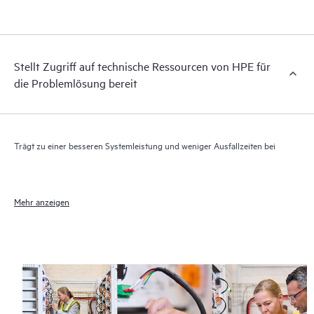
elektronischen Zugriff auf zugehörige Produkt- und
Supportinformationen, sodass jeder Ihrer IT-Mitarbeiter
kommerziell verfügbare, wichtige Informationen lokalisieren
kann.
Stellt Zugriff auf technische Ressourcen von HPE für
die Problemlösung bereit
Trägt zu einer besseren Systemleistung und weniger Ausfallzeiten bei
Mehr anzeigen