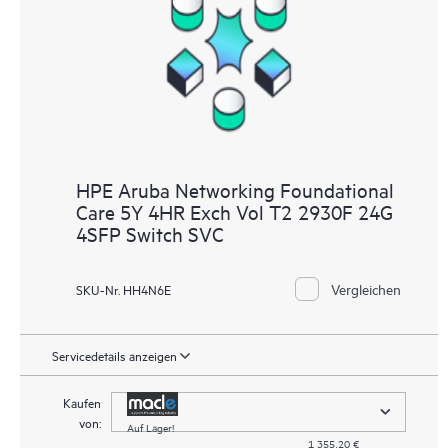
Supportinformationen, sodass jeder Ihrer IT-Mitarbeiter
kommerziell verfügbare, wichtige Informationen lokalisieren
kann.
HPE Aruba Networking Foundational
Care 5Y 4HR Exch Vol T2 2930F 24G
4SFP Switch SVC
Vergleichen
SKU-Nr. HH4N6E
Servicedetails anzeigen
Kaufen
von:
Auf Lager!
1 355,20 €