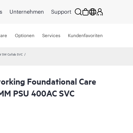
s
Unternehmen
Support
ware
Optionen
Services
Kundenfavoriten
W SW Collab SVC
rking Foundational Care
 MM PSU 400AC SVC