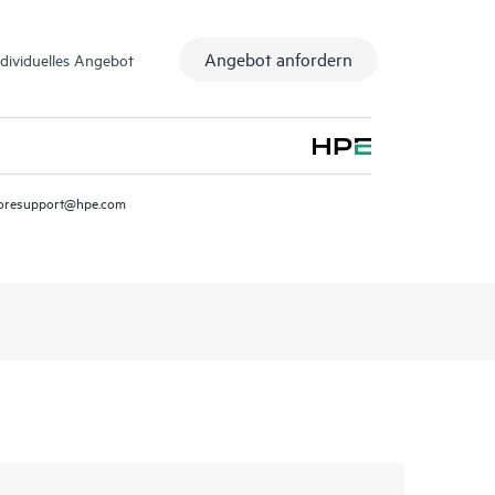
Angebot anfordern
ndividuelles Angebot
oresupport@hpe.com