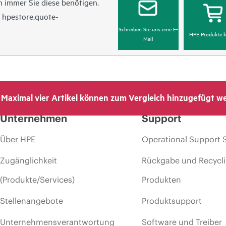
 immer Sie diese benötigen.
n
hpestore.quote-
Schreiben Sie uns eine E-
HPE Produkte k
Mail
Maximal vier Artikel können zum Vergleich hinzugefügt w
Unternehmen
Support
Über HPE
Operational Support 
Zugänglichkeit
Rückgabe und Recycl
(Produkte/Services)
Produkten
Stellenangebote
Produktsupport
Unternehmensverantwortung
Software und Treiber