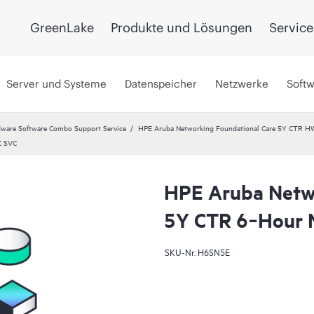
GreenLake
Produkte und Lösungen
Service
Server und Systeme
Datenspeicher
Netzwerke
Soft
ware Software Combo Support Service
HPE Aruba Networking Foundational Care 5Y CTR H
C SVC
HPE Aruba Netwo
5Y CTR 6‑Hour
SKU-Nr.
H6SN5E